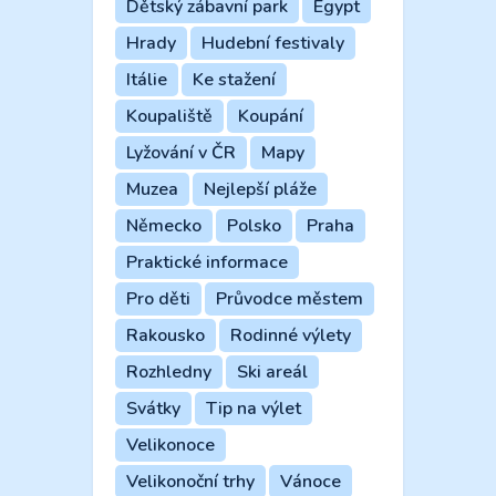
Dětský zábavní park
Egypt
Hrady
Hudební festivaly
Itálie
Ke stažení
Koupaliště
Koupání
Lyžování v ČR
Mapy
Muzea
Nejlepší pláže
Německo
Polsko
Praha
Praktické informace
Pro děti
Průvodce městem
Rakousko
Rodinné výlety
Rozhledny
Ski areál
Svátky
Tip na výlet
Velikonoce
Velikonoční trhy
Vánoce