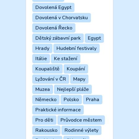
Dovolená Egypt
Dovolená v Chorvatsku
Dovolená Řecko
Dětský zábavní park
Egypt
Hrady
Hudební festivaly
Itálie
Ke stažení
Koupaliště
Koupání
Lyžování v ČR
Mapy
Muzea
Nejlepší pláže
Německo
Polsko
Praha
Praktické informace
Pro děti
Průvodce městem
Rakousko
Rodinné výlety