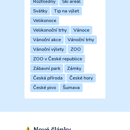
Rozhledny
Ski areál
Svátky
Tip na výlet
Velikonoce
Velikonoční trhy
Vánoce
Vánoční akce
Vánoční trhy
Vánoční výlety
ZOO
ZOO v České republice
Zábavní park
Zámky
Česká příroda
České hory
České pivo
Šumava
Nové články