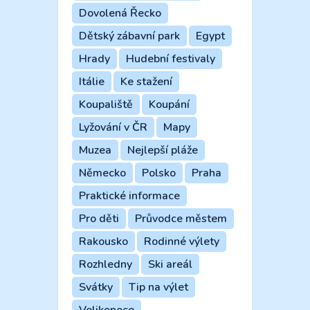
Dovolená Řecko
Dětský zábavní park
Egypt
Hrady
Hudební festivaly
Itálie
Ke stažení
Koupaliště
Koupání
Lyžování v ČR
Mapy
Muzea
Nejlepší pláže
Německo
Polsko
Praha
Praktické informace
Pro děti
Průvodce městem
Rakousko
Rodinné výlety
Rozhledny
Ski areál
Svátky
Tip na výlet
Velikonoce