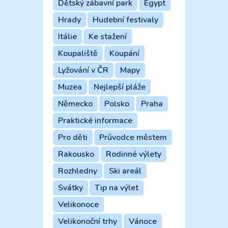
Dětský zábavní park
Egypt
Hrady
Hudební festivaly
Itálie
Ke stažení
Koupaliště
Koupání
Lyžování v ČR
Mapy
Muzea
Nejlepší pláže
Německo
Polsko
Praha
Praktické informace
Pro děti
Průvodce městem
Rakousko
Rodinné výlety
Rozhledny
Ski areál
Svátky
Tip na výlet
Velikonoce
Velikonoční trhy
Vánoce