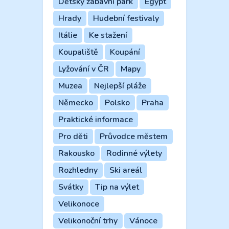
Dětský zábavní park
Egypt
Hrady
Hudební festivaly
Itálie
Ke stažení
Koupaliště
Koupání
Lyžování v ČR
Mapy
Muzea
Nejlepší pláže
Německo
Polsko
Praha
Praktické informace
Pro děti
Průvodce městem
Rakousko
Rodinné výlety
Rozhledny
Ski areál
Svátky
Tip na výlet
Velikonoce
Velikonoční trhy
Vánoce