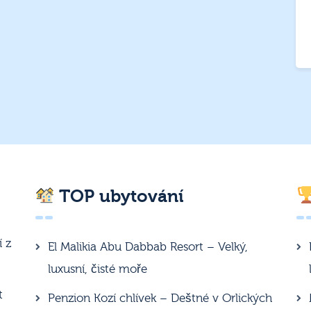
TOP ubytování
í z
El Malikia Abu Dabbab Resort – Velký,
luxusní, čisté moře
t
Penzion Kozí chlívek – Deštné v Orlických