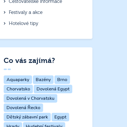
Cestovatelské informace
Festivaly a akce
Hotelové tipy
Co vás zajímá?
Aquaparky
Bazény
Brno
Chorvatsko
Dovolená Egypt
Dovolená v Chorvatsku
Dovolená Řecko
Dětský zábavní park
Egypt
Hrady
Hudební festivaly