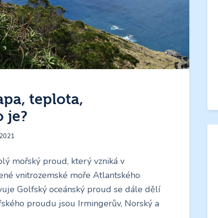
pa, teplota,
 je?
 2021
eplý mořský proud, který vzniká v
řené vnitrozemské moře Atlantského
vuje Golfský oceánský proud se dále dělí
lfského proudu jsou Irmingerův, Norský a