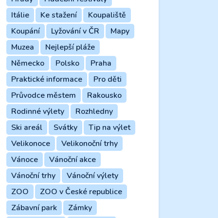
Itálie
Ke stažení
Koupaliště
Koupání
Lyžování v ČR
Mapy
Muzea
Nejlepší pláže
Německo
Polsko
Praha
Praktické informace
Pro děti
Průvodce městem
Rakousko
Rodinné výlety
Rozhledny
Ski areál
Svátky
Tip na výlet
Velikonoce
Velikonoční trhy
Vánoce
Vánoční akce
Vánoční trhy
Vánoční výlety
ZOO
ZOO v České republice
Zábavní park
Zámky