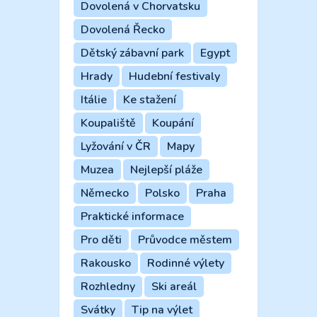
Dovolená v Chorvatsku
Dovolená Řecko
Dětský zábavní park
Egypt
Hrady
Hudební festivaly
Itálie
Ke stažení
Koupaliště
Koupání
Lyžování v ČR
Mapy
Muzea
Nejlepší pláže
Německo
Polsko
Praha
Praktické informace
Pro děti
Průvodce městem
Rakousko
Rodinné výlety
Rozhledny
Ski areál
Svátky
Tip na výlet