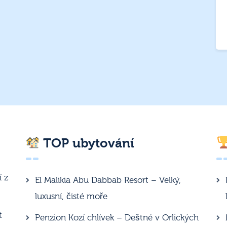
TOP ubytování
í z
El Malikia Abu Dabbab Resort – Velký,
luxusní, čisté moře
t
Penzion Kozí chlívek – Deštné v Orlických