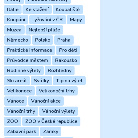
Itálie
Ke stažení
Koupaliště
Koupání
Lyžování v ČR
Mapy
Muzea
Nejlepší pláže
Německo
Polsko
Praha
Praktické informace
Pro děti
Průvodce městem
Rakousko
Rodinné výlety
Rozhledny
Ski areál
Svátky
Tip na výlet
Velikonoce
Velikonoční trhy
Vánoce
Vánoční akce
Vánoční trhy
Vánoční výlety
ZOO
ZOO v České republice
Zábavní park
Zámky