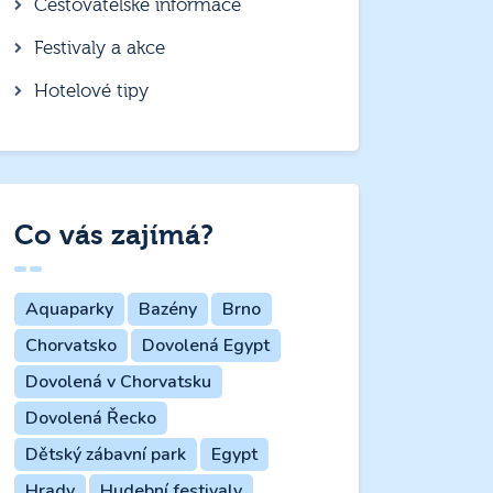
Cestovatelské informace
Festivaly a akce
Hotelové tipy
Co vás zajímá?
Aquaparky
Bazény
Brno
Chorvatsko
Dovolená Egypt
Dovolená v Chorvatsku
Dovolená Řecko
Dětský zábavní park
Egypt
Hrady
Hudební festivaly