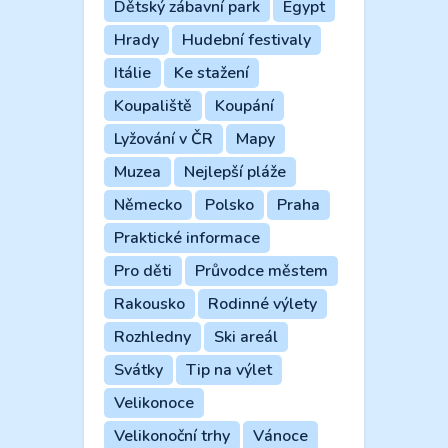
Dětský zábavní park
Egypt
Hrady
Hudební festivaly
Itálie
Ke stažení
Koupaliště
Koupání
Lyžování v ČR
Mapy
Muzea
Nejlepší pláže
Německo
Polsko
Praha
Praktické informace
Pro děti
Průvodce městem
Rakousko
Rodinné výlety
Rozhledny
Ski areál
Svátky
Tip na výlet
Velikonoce
Velikonoční trhy
Vánoce