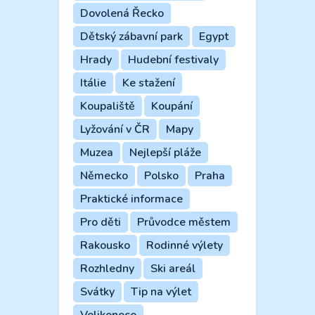
Dovolená Řecko
Dětský zábavní park
Egypt
Hrady
Hudební festivaly
Itálie
Ke stažení
Koupaliště
Koupání
Lyžování v ČR
Mapy
Muzea
Nejlepší pláže
Německo
Polsko
Praha
Praktické informace
Pro děti
Průvodce městem
Rakousko
Rodinné výlety
Rozhledny
Ski areál
Svátky
Tip na výlet
Velikonoce