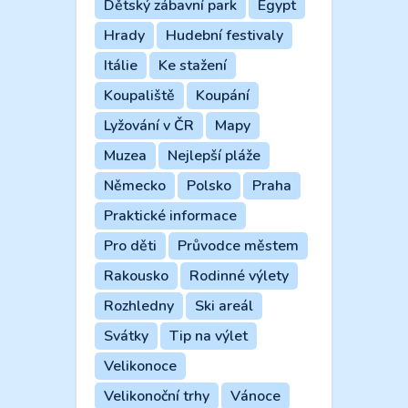
Dětský zábavní park
Egypt
Hrady
Hudební festivaly
Itálie
Ke stažení
Koupaliště
Koupání
Lyžování v ČR
Mapy
Muzea
Nejlepší pláže
Německo
Polsko
Praha
Praktické informace
Pro děti
Průvodce městem
Rakousko
Rodinné výlety
Rozhledny
Ski areál
Svátky
Tip na výlet
Velikonoce
Velikonoční trhy
Vánoce