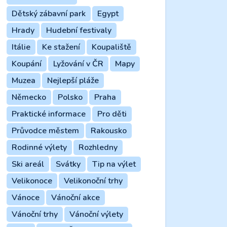
Dětský zábavní park
Egypt
Hrady
Hudební festivaly
Itálie
Ke stažení
Koupaliště
Koupání
Lyžování v ČR
Mapy
Muzea
Nejlepší pláže
Německo
Polsko
Praha
Praktické informace
Pro děti
Průvodce městem
Rakousko
Rodinné výlety
Rozhledny
Ski areál
Svátky
Tip na výlet
Velikonoce
Velikonoční trhy
Vánoce
Vánoční akce
Vánoční trhy
Vánoční výlety