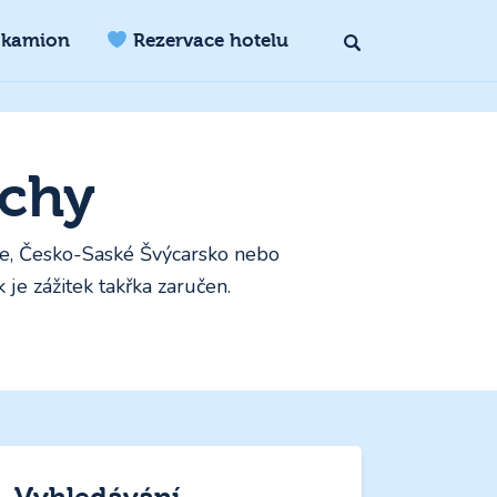
 kamion
Rezervace hotelu
echy
oše, Česko-Saské Švýcarsko nebo
ak je zážitek takřka zaručen.