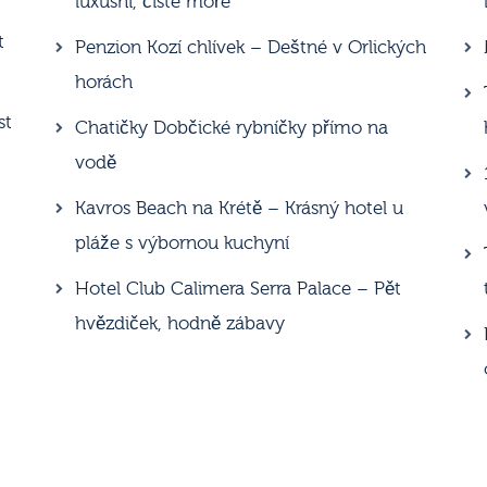
luxusní, čisté moře
t
Penzion Kozí chlívek – Deštné v Orlických
horách
st
Chatičky Dobčické rybníčky přímo na
vodě
Kavros Beach na Krétě – Krásný hotel u
pláže s výbornou kuchyní
Hotel Club Calimera Serra Palace – Pět
hvězdiček, hodně zábavy