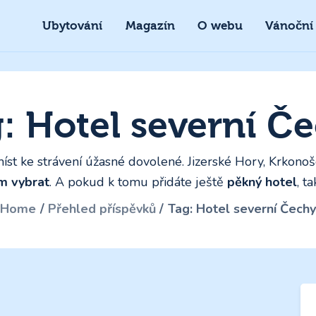
Ubytování
Magazín
O webu
Vánoční
: Hotel severní Č
íst ke strávení úžasné dovolené. Jizerské Hory, Krkon
m vybrat
. A pokud k tomu přidáte ještě
pěkný hotel
, t
Home
Přehled příspěvků
Tag: Hotel severní Čechy