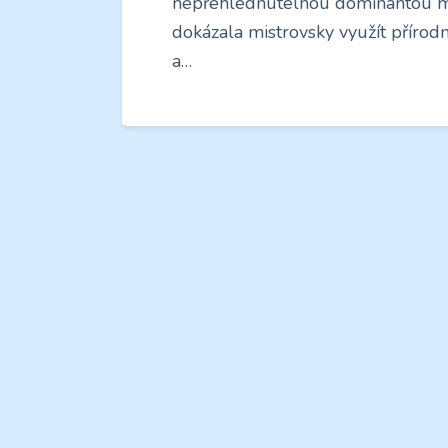
nepřehlédnutelnou dominantou měst
dokázala mistrovsky využít příro
a…