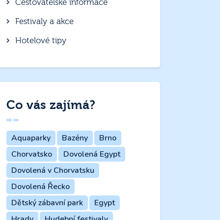
Cestovatelské informace
Festivaly a akce
Hotelové tipy
Co vás zajímá?
Aquaparky
Bazény
Brno
Chorvatsko
Dovolená Egypt
Dovolená v Chorvatsku
Dovolená Řecko
Dětský zábavní park
Egypt
Hrady
Hudební festivaly