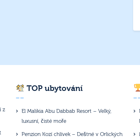
TOP ubytování
í z
El Malikia Abu Dabbab Resort – Velký,
luxusní, čisté moře
t
Penzion Kozí chlívek – Deštné v Orlických