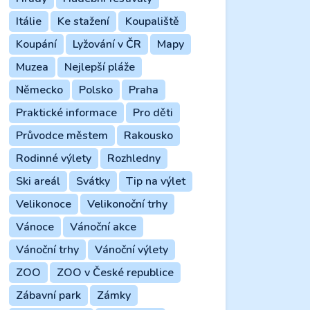
Itálie
Ke stažení
Koupaliště
Koupání
Lyžování v ČR
Mapy
Muzea
Nejlepší pláže
Německo
Polsko
Praha
Praktické informace
Pro děti
Průvodce městem
Rakousko
Rodinné výlety
Rozhledny
Ski areál
Svátky
Tip na výlet
Velikonoce
Velikonoční trhy
Vánoce
Vánoční akce
Vánoční trhy
Vánoční výlety
ZOO
ZOO v České republice
Zábavní park
Zámky