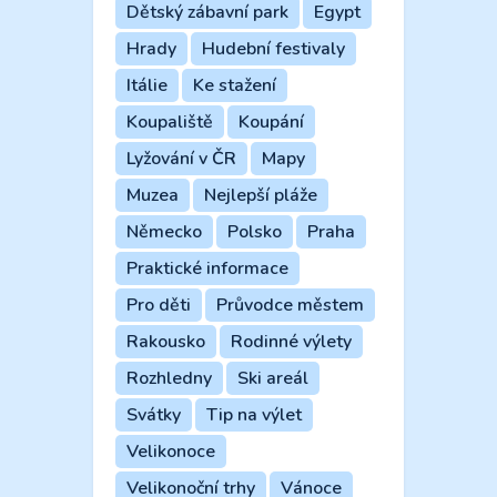
Dětský zábavní park
Egypt
Hrady
Hudební festivaly
Itálie
Ke stažení
Koupaliště
Koupání
Lyžování v ČR
Mapy
Muzea
Nejlepší pláže
Německo
Polsko
Praha
Praktické informace
Pro děti
Průvodce městem
Rakousko
Rodinné výlety
Rozhledny
Ski areál
Svátky
Tip na výlet
Velikonoce
Velikonoční trhy
Vánoce