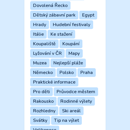
Dovolená Řecko
Dětský zábavní park
Egypt
Hrady
Hudební festivaly
Itálie
Ke stažení
Koupaliště
Koupání
Lyžování v ČR
Mapy
Muzea
Nejlepší pláže
Německo
Polsko
Praha
Praktické informace
Pro děti
Průvodce městem
Rakousko
Rodinné výlety
Rozhledny
Ski areál
Svátky
Tip na výlet
Velikonoce