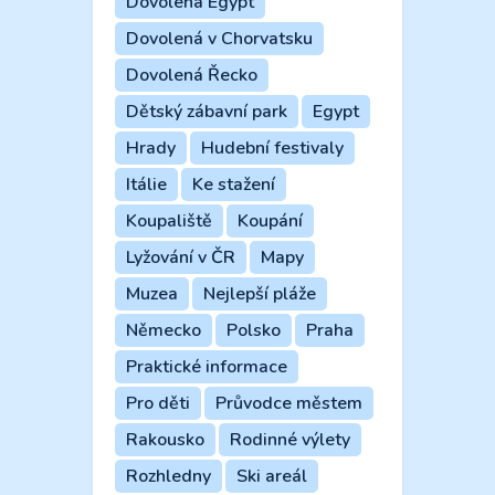
Dovolená Egypt
Dovolená v Chorvatsku
Dovolená Řecko
Dětský zábavní park
Egypt
Hrady
Hudební festivaly
Itálie
Ke stažení
Koupaliště
Koupání
Lyžování v ČR
Mapy
Muzea
Nejlepší pláže
Německo
Polsko
Praha
Praktické informace
Pro děti
Průvodce městem
Rakousko
Rodinné výlety
Rozhledny
Ski areál