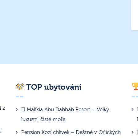
TOP ubytování
í z
El Malikia Abu Dabbab Resort – Velký,
luxusní, čisté moře
t
Penzion Kozí chlívek – Deštné v Orlických