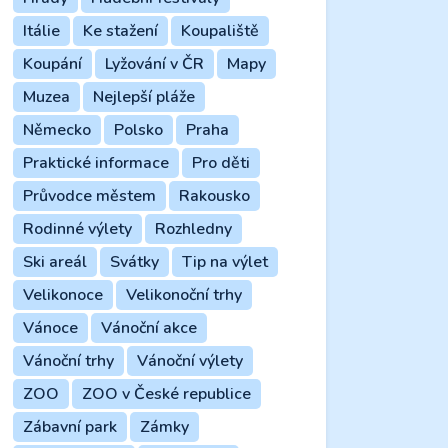
Itálie
Ke stažení
Koupaliště
Koupání
Lyžování v ČR
Mapy
Muzea
Nejlepší pláže
Německo
Polsko
Praha
Praktické informace
Pro děti
Průvodce městem
Rakousko
Rodinné výlety
Rozhledny
Ski areál
Svátky
Tip na výlet
Velikonoce
Velikonoční trhy
Vánoce
Vánoční akce
Vánoční trhy
Vánoční výlety
ZOO
ZOO v České republice
Zábavní park
Zámky