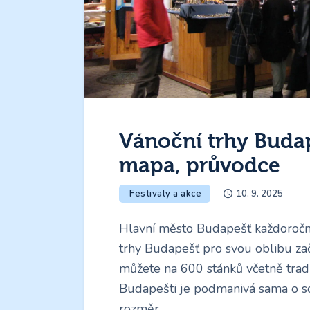
Vánoční trhy Buda
mapa, průvodce
Festivaly a akce
10. 9. 2025
Hlavní město Budapešť každoročně
trhy Budapešť pro svou oblibu začí
můžete na 600 stánků včetně tradi
Budapešti je podmanivá sama o so
rozměr,…