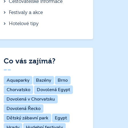
Cestovatelské informace
Festivaly a akce
Hotelové tipy
Co vás zajímá?
Aquaparky
Bazény
Brno
Chorvatsko
Dovolená Egypt
Dovolená v Chorvatsku
Dovolená Řecko
Dětský zábavní park
Egypt
Hrady
Hudební festivaly