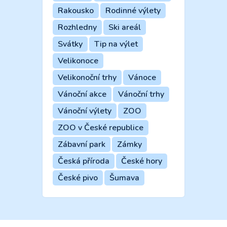
Rakousko
Rodinné výlety
Rozhledny
Ski areál
Svátky
Tip na výlet
Velikonoce
Velikonoční trhy
Vánoce
Vánoční akce
Vánoční trhy
Vánoční výlety
ZOO
ZOO v České republice
Zábavní park
Zámky
Česká příroda
České hory
České pivo
Šumava