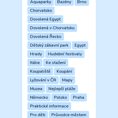
Aquaparky
Bazény
Brno
Chorvatsko
Dovolená Egypt
Dovolená v Chorvatsku
Dovolená Řecko
Dětský zábavní park
Egypt
Hrady
Hudební festivaly
Itálie
Ke stažení
Koupaliště
Koupání
Lyžování v ČR
Mapy
Muzea
Nejlepší pláže
Německo
Polsko
Praha
Praktické informace
Pro děti
Průvodce městem