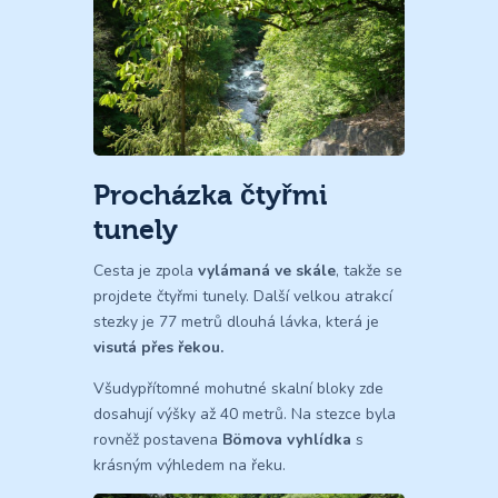
Procházka čtyřmi
tunely
Cesta je zpola
vylámaná ve skále
, takže se
projdete čtyřmi tunely. Další velkou atrakcí
stezky je 77 metrů dlouhá lávka, která je
visutá přes řekou.
Všudypřítomné mohutné skalní bloky zde
dosahují výšky až 40 metrů. Na stezce byla
rovněž postavena
Bömova vyhlídka
s
krásným výhledem na řeku.