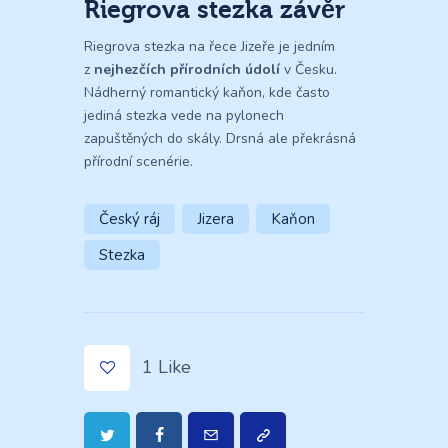
Riegrova stezka závěr
Riegrova stezka na řece Jizeře je jedním
z
nejhezčích přírodních údolí
v Česku.
Nádherný romantický kaňon, kde často
jediná stezka vede na pylonech
zapuštěných do skály. Drsná ale překrásná
přírodní scenérie.
Český ráj
Jizera
Kaňon
Stezka
1
Like