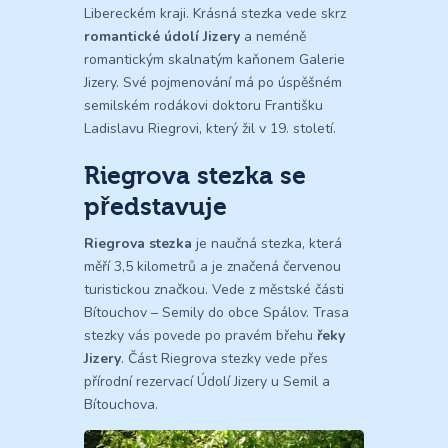
Libereckém kraji. Krásná stezka vede skrz
romantické údolí Jizery
a neméně
romantickým skalnatým kaňonem Galerie
Jizery. Své pojmenování má po úspěšném
semilském rodákovi doktoru Františku
Ladislavu Riegrovi, který žil v 19. století.
Riegrova stezka se
představuje
Riegrova stezka
je naučná stezka, která
měří 3,5 kilometrů a je značená červenou
turistickou značkou. Vede z městské části
Bítouchov – Semily do obce Spálov. Trasa
stezky vás povede po pravém břehu
řeky
Jizery
. Část Riegrova stezky vede přes
přírodní rezervací Údolí Jizery u Semil a
Bítouchova.