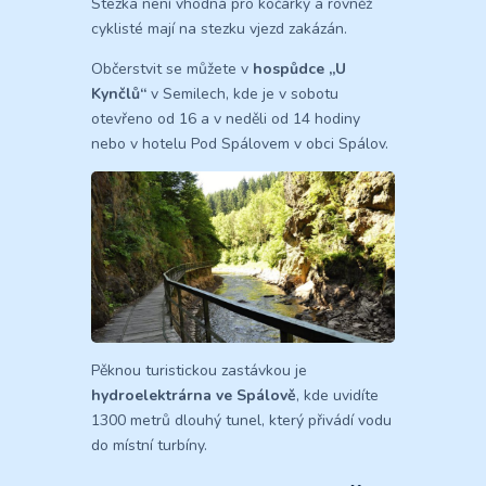
Stezka není vhodná pro kočárky a rovněž
cyklisté mají na stezku vjezd zakázán.
Občerstvit se můžete v
hospůdce „U
Kynčlů“
v Semilech, kde je v sobotu
otevřeno od 16 a v neděli od 14 hodiny
nebo v hotelu Pod Spálovem v obci Spálov.
Pěknou turistickou zastávkou je
hydroelektrárna ve Spálově
, kde uvidíte
1300 metrů dlouhý tunel, který přivádí vodu
do místní turbíny.