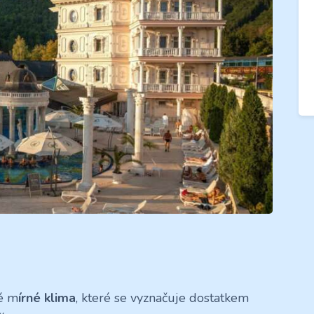
ké m
írné klima
, které se vyznačuje dostatkem