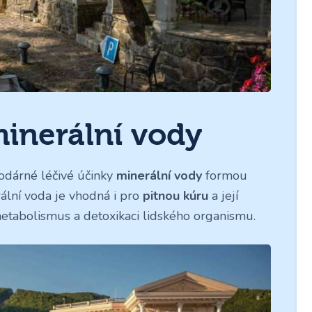
minerální vody
odárné léčivé účinky
minerální vody
formou
rální voda je vhodná i pro
pitnou kúru
a její
etabolismus a detoxikaci lidského organismu.