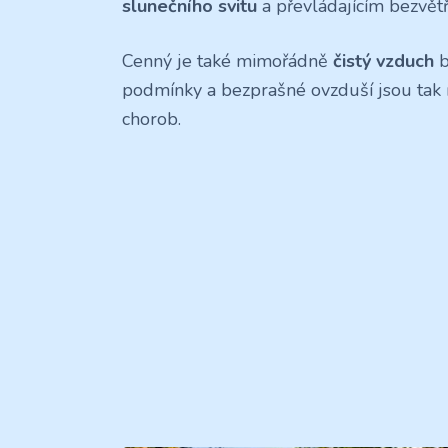
slunečního svitu
a převládajícím bezvětř
Cenný je také mimořádně
čistý vzduch
b
podmínky a bezprašné ovzduší jsou tak m
chorob.