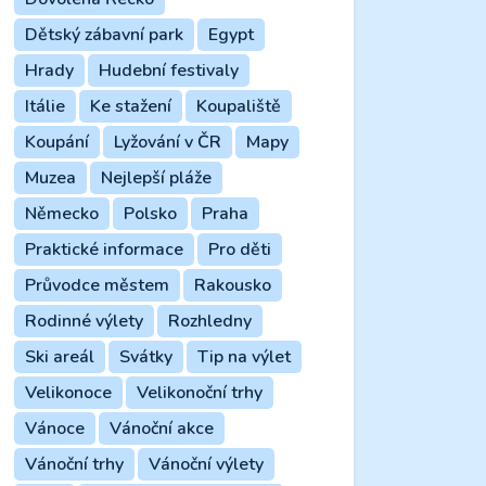
Dětský zábavní park
Egypt
Hrady
Hudební festivaly
Itálie
Ke stažení
Koupaliště
Koupání
Lyžování v ČR
Mapy
Muzea
Nejlepší pláže
Německo
Polsko
Praha
Praktické informace
Pro děti
Průvodce městem
Rakousko
Rodinné výlety
Rozhledny
Ski areál
Svátky
Tip na výlet
Velikonoce
Velikonoční trhy
Vánoce
Vánoční akce
Vánoční trhy
Vánoční výlety