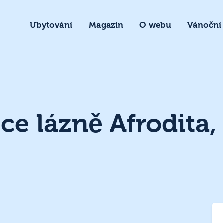
Ubytování
Magazín
O webu
Vánoční
ce lázně Afrodita,