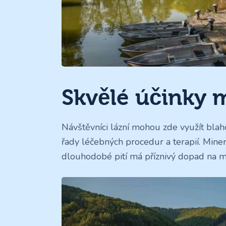
Skvělé účinky 
Návštěvníci lázní mohou zde využít blah
řady léčebných procedur a terapií. Mine
dlouhodobé pití má příznivý dopad na m