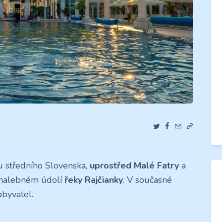
u středního Slovenska,
uprostřed Malé Fatry
a
v malebném údolí
řeky Rajčianky
. V současné
obyvatel.