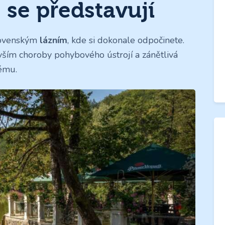
 se představují
ovenským
lázním
, kde si dokonale odpočinete.
evším choroby pohybového ústrojí a zánětlivá
ému.