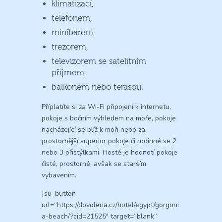
klimatizací,
telefonem,
minibarem,
trezorem,
televizorem se satelitním
příjmem,
balkonem nebo terasou.
Příplatíte si za Wi-Fi připojení k internetu,
pokoje s bočním výhledem na moře, pokoje
nacházející se blíž k moři nebo za
prostornější superior pokoje či rodinné se 2
nebo 3 přistýlkami. Hosté je hodnotí pokoje
čisté, prostorné, avšak se starším
vybavením.
[su_button
url=“https://dovolena.cz/hotel/egypt/gorgoni
a-beach/?cid=21525″ target=“blank“