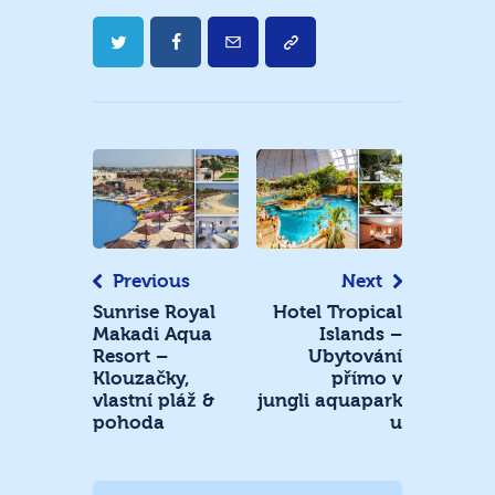
Navigace
pro
příspěvek
Previous
Next
Sunrise Royal
Hotel Tropical
Makadi Aqua
Islands –
Resort –
Ubytování
Klouzačky,
přímo v
vlastní pláž &
jungli aquapark
pohoda
u