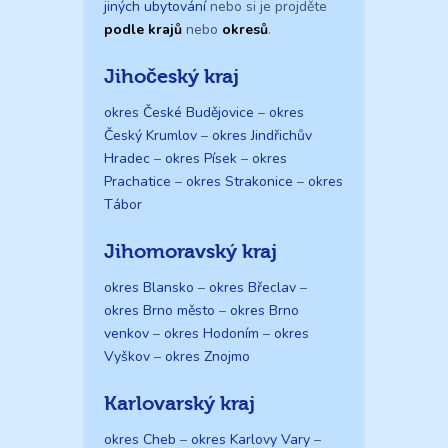
jiných ubytování
nebo si je projděte
podle krajů
nebo
okresů
.
Jihočeský kraj
okres České Budějovice
–
okres
Český Krumlov
–
okres Jindřichův
Hradec
–
okres Písek
–
okres
Prachatice
–
okres Strakonice
–
okres
Tábor
Jihomoravský kraj
okres Blansko
–
okres Břeclav
–
okres Brno město
–
okres Brno
venkov
–
okres Hodoním
–
okres
Vyškov
–
okres Znojmo
Karlovarský kraj
okres Cheb
–
okres Karlovy Vary
–