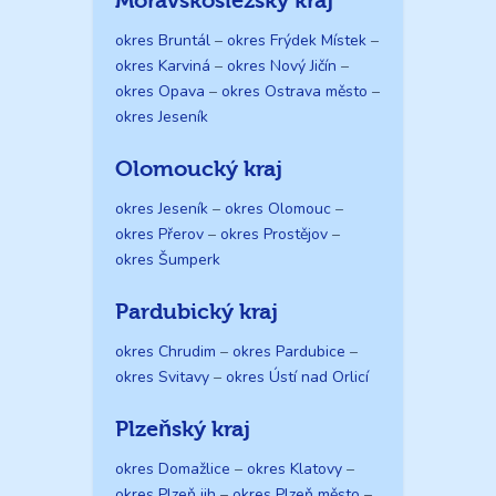
Moravskoslezský kraj
okres Bruntál
–
okres Frýdek Místek
–
okres Karviná
–
okres Nový Jičín
–
okres Opava
–
okres Ostrava město
–
okres Jeseník
Olomoucký kraj
okres Jeseník
–
okres Olomouc
–
okres Přerov
–
okres Prostějov
–
okres Šumperk
Pardubický kraj
okres Chrudim
–
okres Pardubice
–
okres Svitavy
–
okres Ústí nad Orlicí
Plzeňský kraj
okres Domažlice
–
okres Klatovy
–
okres Plzeň jih
–
okres Plzeň město
–