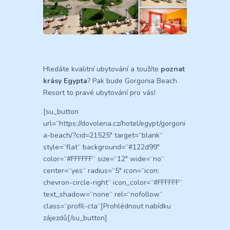
Hledáte kvalitní ubytování a toužíte
poznat
krásy Egypta
? Pak bude Gorgonia Beach
Resort to pravé ubytování pro vás!
[su_button
url=“https://dovolena.cz/hotel/egypt/gorgoni
a-beach/?cid=21525″ target=“blank“
style=“flat“ background=“#122d99″
color=“#FFFFFF“ size=“12″ wide=“no“
center=“yes“ radius=“5″ icon=“icon:
chevron-circle-right“ icon_color=“#FFFFFF“
text_shadow=“none“ rel=“nofollow“
class=“profil-cta“]Prohlédnout nabídku
zájezdů[/su_button]