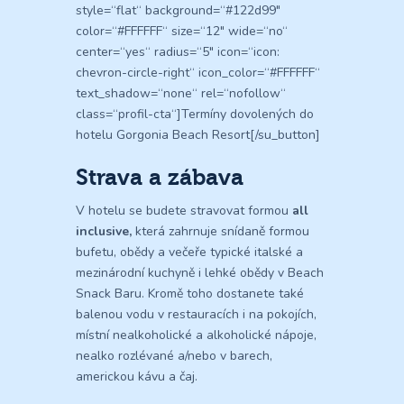
style=“flat“ background=“#122d99″
color=“#FFFFFF“ size=“12″ wide=“no“
center=“yes“ radius=“5″ icon=“icon:
chevron-circle-right“ icon_color=“#FFFFFF“
text_shadow=“none“ rel=“nofollow“
class=“profil-cta“]Termíny dovolených do
hotelu Gorgonia Beach Resort[/su_button]
Strava a zábava
V hotelu se budete stravovat formou
all
inclusive,
která zahrnuje snídaně formou
bufetu, obědy a večeře typické italské a
mezinárodní kuchyně i lehké obědy v Beach
Snack Baru. Kromě toho dostanete také
balenou vodu v restauracích i na pokojích,
místní nealkoholické a alkoholické nápoje,
nealko rozlévané a/nebo v barech,
americkou kávu a čaj.