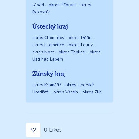
západ
–
okres Příbram
–
okres
Rakovník
Ústecký kraj
okres Chomutov
–
okres Děčín
–
okres Litoměřice
–
okres Louny
–
okres Most
–
okres Teplice
–
okres
Ústí nad Labem
Zlínský kraj
okres Kroměříž
–
okres Uherské
Hradiště
–
okres Vsetín
–
okres Zlín
0
Likes