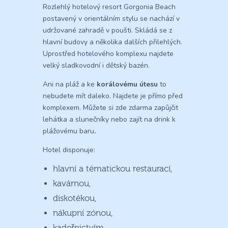
Rozlehlý hotelový resort Gorgonia Beach
postavený v orientálním stylu se nachází v
udržované zahradě v poušti. Skládá se z
hlavní budovy a několika dalších přilehlých.
Uprostřed hotelového komplexu najdete
velký sladkovodní i dětský bazén.
Ani na pláž a ke
korálovému útesu
to
nebudete mít daleko. Najdete je přímo před
komplexem. Můžete si zde zdarma zapůjčit
lehátka a slunečníky nebo zajít na drink k
plážovému baru
.
Hotel disponuje:
hlavní a tématickou restaurací,
kavárnou,
diskotékou,
nákupní zónou,
kadeřnictvím,