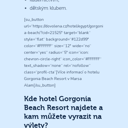
dětským klubem.
[su_button
url=“https://dovolena.cz/hotel/egypt/gorgoni
a-beach/?cid=21525″ target=“blank“
style=“flat“ background=“#122d99″
color=“#FFFFFF“ size=“12″ wide=“no“
center=“yes“ radius=“5″ icon=“icon:
chevron-circle-right“ icon_color=“#FFFFFF“
text_shadow=“none“ rel=“nofollow“
class=“profil-cta“]Více informací o hotelu
Gorgonia Beach Resort v Marsa
Alam[/su_button]
Kde hotel Gorgonia
Beach Resort najdete a
kam můžete vyrazit na
výlety?