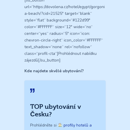
[su_button
url=“https://dovolena.cz/hotel/egypt/gorgoni
a-beach/?cid=21525″ target=“blank“
style=“flat“ background=“#122d99″
color=“#FFFFFF“ size=“12″ wide=“no“
center=“yes“ radius=“5″ icon=“icon:
chevron-circle-right“ icon_color=“#FFFFFF“
text_shadow=“none“ rel=“nofollow“
class=“profil-cta“]Prohlédnout nabídku
zájezdů[/su_button]
Kde najdete skvělé ubytování?
TOP ubytování v
Česku?
Prohlédněte si
profily hotelů a