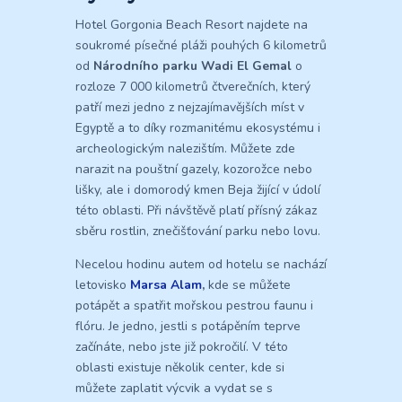
Hotel Gorgonia Beach Resort najdete na
soukromé písečné pláži pouhých 6 kilometrů
od
Národního parku Wadi El Gemal
o
rozloze 7 000 kilometrů čtverečních, který
patří mezi jedno z nejzajímavějších míst v
Egyptě a to díky rozmanitému ekosystému i
archeologickým nalezištím. Můžete zde
narazit na pouštní gazely, kozorožce nebo
lišky, ale i domorodý kmen Beja žijící v údolí
této oblasti. Při návštěvě platí přísný zákaz
sběru rostlin, znečišťování parku nebo lovu.
Necelou hodinu autem od hotelu se nachází
letovisko
Marsa Alam
,
kde se můžete
potápět a spatřit mořskou pestrou faunu i
flóru. Je jedno, jestli s potápěním teprve
začínáte, nebo jste již pokročilí. V této
oblasti existuje několik center, kde si
můžete zaplatit výcvik a vydat se s