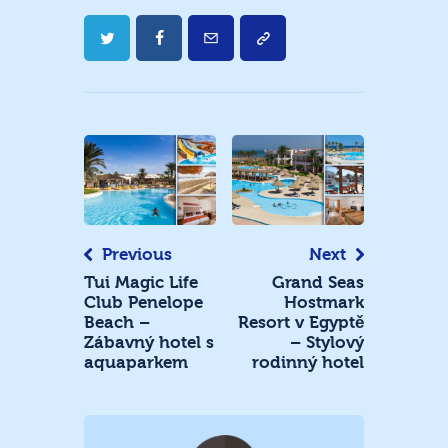
Navigace
pro
příspěvek
Previous
Next
Tui Magic Life
Grand Seas
Club Penelope
Hostmark
Beach –
Resort v Egyptě
Zábavný hotel s
– Stylový
aquaparkem
rodinný hotel