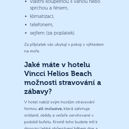
vlastní koupelnou s vanou nebo
sprchou a fénem,
klimatizací,
telefonem,
sejfem (za poplatek).
Za příplatek vás ubytují v pokoji s výhledem
na moře.
Jaké máte v hotelu
Vincci Helios Beach
možnosti stravování a
zábavy?
V hotel nabízí svým hostům stravování
formou
all inclusive,
která zahrnuje
snídaně, obědy a večeře servírované v
podobě bufetu. Kromě toho budete mít k
dispozici lehké občerstvení během dne a