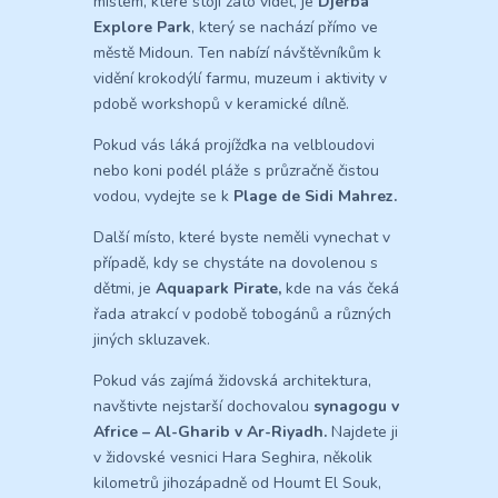
místem, které stojí zato vidět, je
Djerba
Explore Park
, který se nachází přímo ve
městě Midoun. Ten nabízí návštěvníkům k
vidění krokodýlí farmu, muzeum i aktivity v
pdobě workshopů v keramické dílně.
Pokud vás láká projížďka na velbloudovi
nebo koni podél pláže s průzračně čistou
vodou, vydejte se k
Plage de Sidi Mahrez.
Další místo, které byste neměli vynechat v
případě, kdy se chystáte na dovolenou s
dětmi, je
Aquapark Pirate,
kde na vás čeká
řada atrakcí v podobě tobogánů a různých
jiných skluzavek.
Pokud vás zajímá židovská architektura,
navštivte nejstarší dochovalou
synagogu v
Africe – Al-Gharib v Ar-Riyadh.
Najdete ji
v židovské vesnici Hara Seghira, několik
kilometrů jihozápadně od Houmt El Souk,