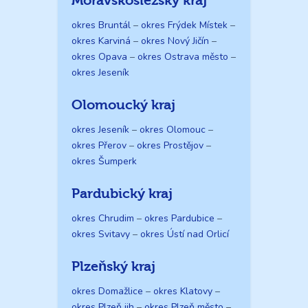
Moravskoslezský kraj
okres Bruntál
–
okres Frýdek Místek
–
okres Karviná
–
okres Nový Jičín
–
okres Opava
–
okres Ostrava město
–
okres Jeseník
Olomoucký kraj
okres Jeseník
–
okres Olomouc
–
okres Přerov
–
okres Prostějov
–
okres Šumperk
Pardubický kraj
okres Chrudim
–
okres Pardubice
–
okres Svitavy
–
okres Ústí nad Orlicí
Plzeňský kraj
okres Domažlice
–
okres Klatovy
–
okres Plzeň jih
–
okres Plzeň město
–