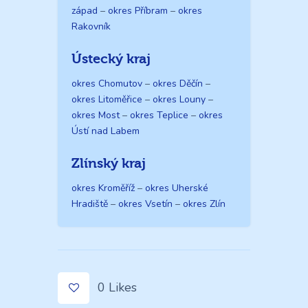
západ
–
okres Příbram
–
okres
Rakovník
Ústecký kraj
okres Chomutov
–
okres Děčín
–
okres Litoměřice
–
okres Louny
–
okres Most
–
okres Teplice
–
okres
Ústí nad Labem
Zlínský kraj
okres Kroměříž
–
okres Uherské
Hradiště
–
okres Vsetín
–
okres Zlín
0
Likes