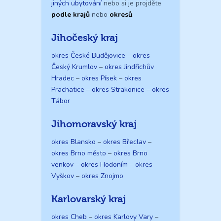
jiných ubytování
nebo si je projděte
podle krajů
nebo
okresů
.
Jihočeský kraj
okres České Budějovice
–
okres
Český Krumlov
–
okres Jindřichův
Hradec
–
okres Písek
–
okres
Prachatice
–
okres Strakonice
–
okres
Tábor
Jihomoravský kraj
okres Blansko
–
okres Břeclav
–
okres Brno město
–
okres Brno
venkov
–
okres Hodoním
–
okres
Vyškov
–
okres Znojmo
Karlovarský kraj
okres Cheb
–
okres Karlovy Vary
–