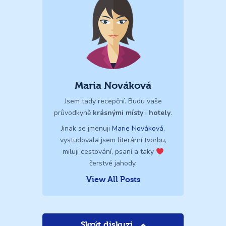
Maria Nováková
Jsem tady recepční. Budu vaše
průvodkyně
krásnými místy
i
hotely
.
Jinak se jmenuji
Marie Nováková
,
vystudovala jsem literární tvorbu,
miluji cestování, psaní a taky
čerstvé jahody.
View All Posts
Skrýt diskuzi