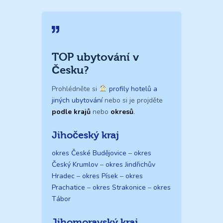
TOP ubytování v
Česku?
Prohlédněte si
profily hotelů a
jiných ubytování
nebo si je projděte
podle krajů
nebo
okresů
.
Jihočeský kraj
okres České Budějovice
–
okres
Český Krumlov
–
okres Jindřichův
Hradec
–
okres Písek
–
okres
Prachatice
–
okres Strakonice
–
okres
Tábor
Jihomoravský kraj