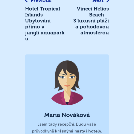
Previous
Next
Hotel Tropical
Vincci Helios
Islands –
Beach –
Ubytování
S luxusní pláží
přímo v
a pohodovou
jungli aquapark
atmosférou
u
Maria Nováková
Jsem tady recepční. Budu vaše
průvodkyně
krásnými místy
i
hotely
.