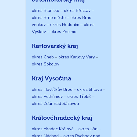
okres Blansko
–
okres Břeclav
–
okres Brno město
–
okres Brno
venkov
–
okres Hodoním
–
okres
Vyškov
–
okres Znojmo
Karlovarský kraj
okres Cheb
–
okres Karlovy Vary
–
okres Sokolov
Kraj Vysočina
okres Havlíčkův Brod
–
okres Jihlava
–
okres Pelhřimov
–
okres Třebíč
–
okres Žďár nad Sázavou
Královéhradecký kraj
okres Hradec Králové
–
okres Jičín
–
okres Náchod
–
okres Rychnov nad