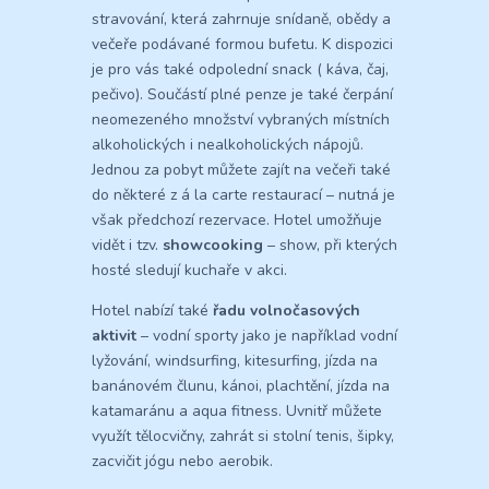
stravování, která zahrnuje snídaně, obědy a
večeře podávané formou bufetu. K dispozici
je pro vás také odpolední snack ( káva, čaj,
pečivo). Součástí plné penze je také čerpání
neomezeného množství vybraných místních
alkoholických i nealkoholických nápojů.
Jednou za pobyt můžete zajít na večeři také
do některé z á la carte restaurací – nutná je
však předchozí rezervace. Hotel umožňuje
vidět i tzv.
showcooking
– show, při kterých
hosté sledují kuchaře v akci.
Hotel nabízí také
řadu volnočasových
aktivit
– vodní sporty jako je například vodní
lyžování, windsurfing, kitesurfing, jízda na
banánovém člunu, kánoi, plachtění, jízda na
katamaránu a aqua fitness. Uvnitř můžete
využít tělocvičny, zahrát si stolní tenis, šipky,
zacvičit jógu nebo aerobik.