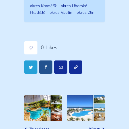
okres Kroměříž
–
okres Uherské
Hradiště
–
okres Vsetín
–
okres Zlín
0
Likes
Navigace
pro
příspěvek