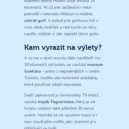
hlavního města Houmt Souk zhruba 14
kilometrů. Ať už jste začátečníci nebo
pokročilí v letovisku Midoun si můžete
zahrát golf
. A pokud jste golfovou hůl v
ruce nikdy nedrželi a rádi byste se něco
naučili, můžete si zde zaplatit lekce golfu.
Kam vyrazit na výlety?
A co lze v okolí resortu dále navštívit? Asi
30 kilometrů od hotelu se nachází
muzeum
Guellala
– jedno z nejznámějších v celém
Tunisku. Uvidíte zde historické artefakty,
které používali zdejší obyvatelé.
Další zajímavostí je červenobílý, 75 metrů
vysoký
maják Taguermess,
který je od
hotelu vzdálen také přibližně 30 minut
autem. Nachází se na vysokém kopci a v
noci slouží jeho světlo jako znamení pro
přibližující se lodě.