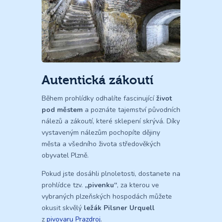
Autentická zákoutí
Během prohlídky odhalíte fascinující
život
pod městem
a poznáte tajemství původních
nálezů a zákoutí, které sklepení skrývá. Díky
vystaveným nálezům pochopíte dějiny
města a všedního života středověkých
obyvatel Plzně.
Pokud jste dosáhli plnoletosti, dostanete na
prohlídce tzv.
„pivenku“
, za kterou ve
vybraných plzeňských hospodách můžete
okusit skvělý
ležák Pilsner Urquell
z
pivovaru Prazdroj
.