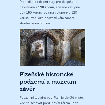
Prohlídka
podzemí
stojí pro dospělého
návštěvníka
190 korun
, snížené vstupné
pak 150 korun, rodinná vstupenka 520
korun. Prohlídka podzemí vám zabere
zhruba jednu hodinu.
Plzeňské historické
podzemí a muzeum
závěr
Podzemní labyrint pod Plzní je skvělé místo,
kde se schovat před letním žárem. Je to