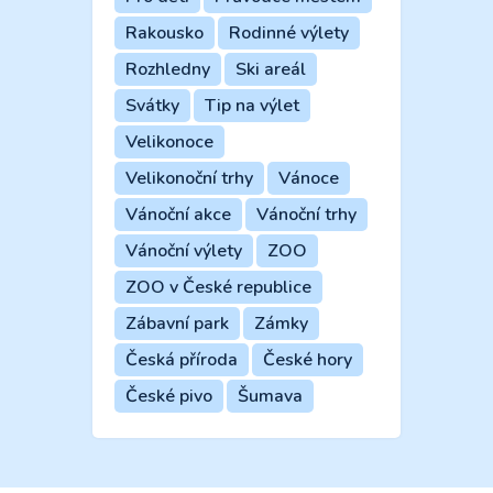
Rakousko
Rodinné výlety
Rozhledny
Ski areál
Svátky
Tip na výlet
Velikonoce
Velikonoční trhy
Vánoce
Vánoční akce
Vánoční trhy
Vánoční výlety
ZOO
ZOO v České republice
Zábavní park
Zámky
Česká příroda
České hory
České pivo
Šumava