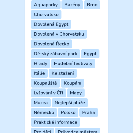
Aquaparky
Bazény
Brno
Chorvatsko
Dovolená Egypt
Dovolená v Chorvatsku
Dovolená Řecko
Dětský zábavní park
Egypt
Hrady
Hudební festivaly
Itálie
Ke stažení
Koupaliště
Koupání
Lyžování v ČR
Mapy
Muzea
Nejlepší pláže
Německo
Polsko
Praha
Praktické informace
Pro děti
Průvodce městem