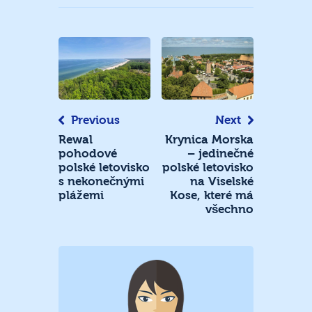
Navigace
pro
příspěvek
Previous
Next
Rewal
Krynica Morska
pohodové
– jedinečné
polské letovisko
polské letovisko
s nekonečnými
na Viselské
plážemi
Kose, které má
všechno