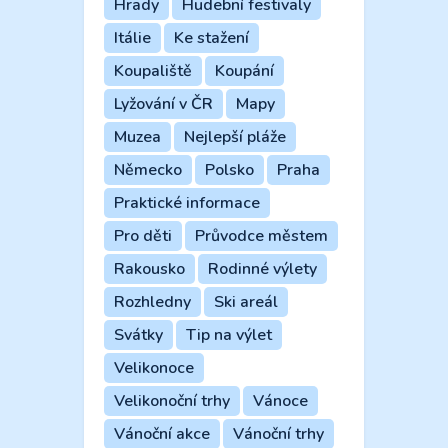
Hrady
Hudební festivaly
Itálie
Ke stažení
Koupaliště
Koupání
Lyžování v ČR
Mapy
Muzea
Nejlepší pláže
Německo
Polsko
Praha
Praktické informace
Pro děti
Průvodce městem
Rakousko
Rodinné výlety
Rozhledny
Ski areál
Svátky
Tip na výlet
Velikonoce
Velikonoční trhy
Vánoce
Vánoční akce
Vánoční trhy