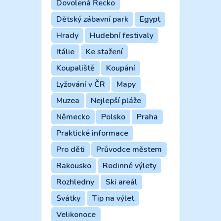
Dovolená Řecko
Dětský zábavní park
Egypt
Hrady
Hudební festivaly
Itálie
Ke stažení
Koupaliště
Koupání
Lyžování v ČR
Mapy
Muzea
Nejlepší pláže
Německo
Polsko
Praha
Praktické informace
Pro děti
Průvodce městem
Rakousko
Rodinné výlety
Rozhledny
Ski areál
Svátky
Tip na výlet
Velikonoce