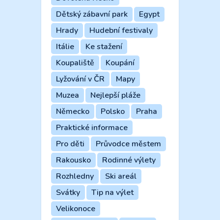
Dětský zábavní park
Egypt
Hrady
Hudební festivaly
Itálie
Ke stažení
Koupaliště
Koupání
Lyžování v ČR
Mapy
Muzea
Nejlepší pláže
Německo
Polsko
Praha
Praktické informace
Pro děti
Průvodce městem
Rakousko
Rodinné výlety
Rozhledny
Ski areál
Svátky
Tip na výlet
Velikonoce