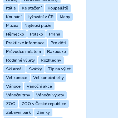
Itálie
Ke stažení
Koupaliště
Koupání
Lyžování v ČR
Mapy
Muzea
Nejlepší pláže
Německo
Polsko
Praha
Praktické informace
Pro děti
Průvodce městem
Rakousko
Rodinné výlety
Rozhledny
Ski areál
Svátky
Tip na výlet
Velikonoce
Velikonoční trhy
Vánoce
Vánoční akce
Vánoční trhy
Vánoční výlety
ZOO
ZOO v České republice
Zábavní park
Zámky