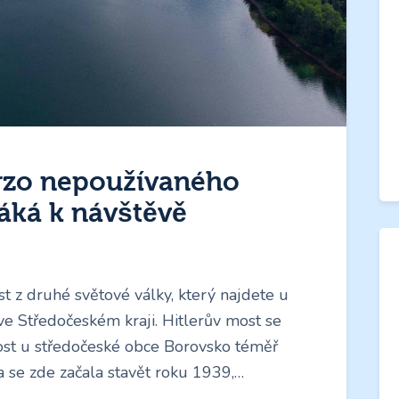
orzo nepoužívaného
áká k návštěvě
 z druhé světové války, který najdete u
e Středočeském kraji. Hitlerův most se
st u středočeské obce Borovsko téměř
sa se zde začala stavět roku 1939,…