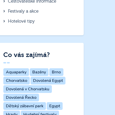
Cestovatelské informace
Festivaly a akce
Hotelové tipy
Co vás zajímá?
Aquaparky
Bazény
Brno
Chorvatsko
Dovolená Egypt
Dovolená v Chorvatsku
Dovolená Řecko
Dětský zábavní park
Egypt
Hrady
Hudební festivaly