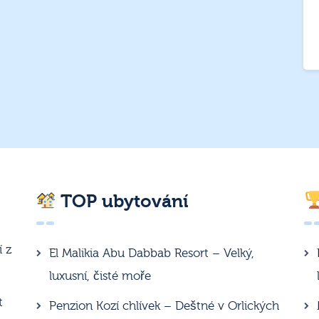
TOP ubytování
í z
El Malikia Abu Dabbab Resort – Velký,
luxusní, čisté moře
t
Penzion Kozí chlívek – Deštné v Orlických