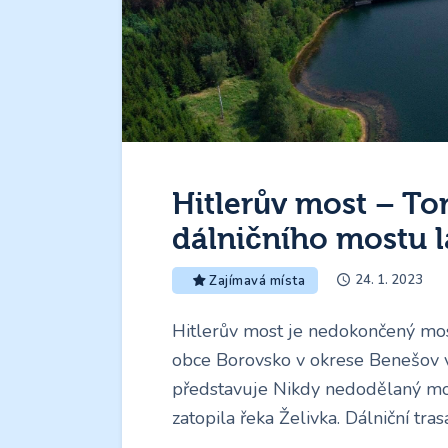
Hitlerův most – T
dálničního mostu l
24. 1. 2023
Zajímavá místa
Hitlerův most je nedokončený most
obce Borovsko v okrese Benešov v
představuje Nikdy nedodělaný mo
zatopila řeka Želivka. Dálniční tra