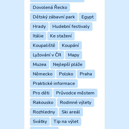
Dovolená Řecko
Dětský zábavní park
Egypt
Hrady
Hudební festivaly
Itálie
Ke stažení
Koupaliště
Koupání
Lyžování v ČR
Mapy
Muzea
Nejlepší pláže
Německo
Polsko
Praha
Praktické informace
Pro děti
Průvodce městem
Rakousko
Rodinné výlety
Rozhledny
Ski areál
Svátky
Tip na výlet