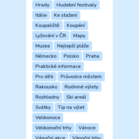
Hrady
Hudební festivaly
Itálie
Ke stažení
Koupaliště
Koupání
Lyžování v ČR
Mapy
Muzea
Nejlepší pláže
Německo
Polsko
Praha
Praktické informace
Pro děti
Průvodce městem
Rakousko
Rodinné výlety
Rozhledny
Ski areál
Svátky
Tip na výlet
Velikonoce
Velikonoční trhy
Vánoce
Vánoční akce
Vánoční trhy