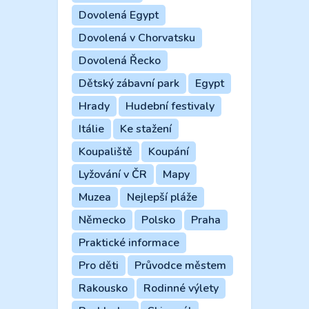
Dovolená Egypt
Dovolená v Chorvatsku
Dovolená Řecko
Dětský zábavní park
Egypt
Hrady
Hudební festivaly
Itálie
Ke stažení
Koupaliště
Koupání
Lyžování v ČR
Mapy
Muzea
Nejlepší pláže
Německo
Polsko
Praha
Praktické informace
Pro děti
Průvodce městem
Rakousko
Rodinné výlety