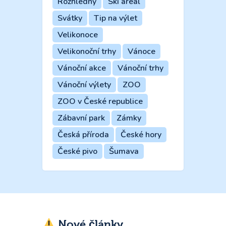
Rozhledny
Ski areál
Svátky
Tip na výlet
Velikonoce
Velikonoční trhy
Vánoce
Vánoční akce
Vánoční trhy
Vánoční výlety
ZOO
ZOO v České republice
Zábavní park
Zámky
Česká příroda
České hory
České pivo
Šumava
Nové články