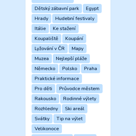
Dětský zábavní park
Egypt
Hrady
Hudební festivaly
Itálie
Ke stažení
Koupaliště
Koupání
Lyžování v ČR
Mapy
Muzea
Nejlepší pláže
Německo
Polsko
Praha
Praktické informace
Pro děti
Průvodce městem
Rakousko
Rodinné výlety
Rozhledny
Ski areál
Svátky
Tip na výlet
Velikonoce