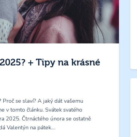
2025? + Tipy na krásné
? Proč se slaví? A jaký dát vašemu
me v tomto článku. Svátek svatého
ora 2025. Čtrnáctého února se ostatně
adá Valentýn na pátek.…