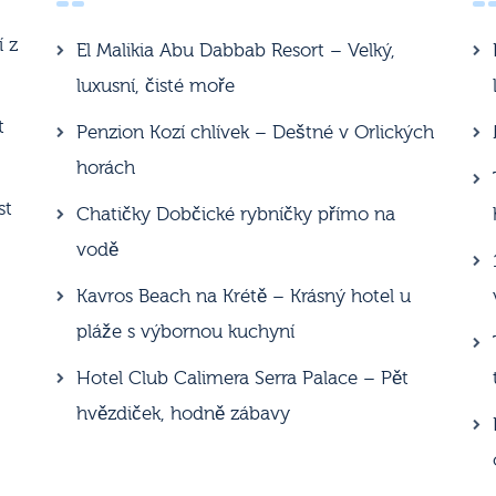
í z
El Malikia Abu Dabbab Resort – Velký,
luxusní, čisté moře
t
Penzion Kozí chlívek – Deštné v Orlických
horách
st
Chatičky Dobčické rybníčky přímo na
vodě
Kavros Beach na Krétě – Krásný hotel u
pláže s výbornou kuchyní
Hotel Club Calimera Serra Palace – Pět
hvězdiček, hodně zábavy