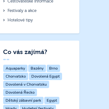
Cestovatelské informace
Festivaly a akce
Hotelové tipy
Co vás zajímá?
Aquaparky
Bazény
Brno
Chorvatsko
Dovolená Egypt
Dovolená v Chorvatsku
Dovolená Řecko
Dětský zábavní park
Egypt
Hrady
Hudební festivaly