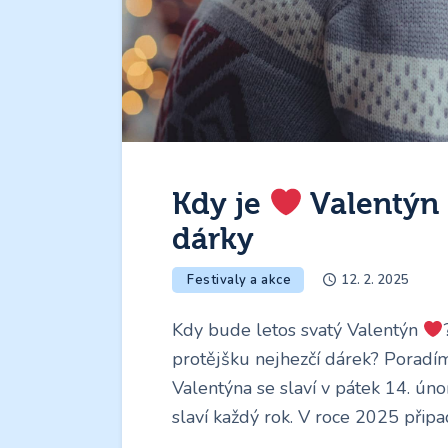
Kdy je
Valentýn 
dárky
Festivaly a akce
12. 2. 2025
Kdy bude letos svatý Valentýn
protějšku nejhezčí dárek? Poradí
Valentýna se slaví v pátek 14. ún
slaví každý rok. V roce 2025 přip