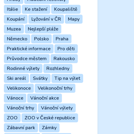
Itálie
Ke stažení
Koupaliště
Koupání
Lyžování v ČR
Mapy
Muzea
Nejlepší pláže
Německo
Polsko
Praha
Praktické informace
Pro děti
Průvodce městem
Rakousko
Rodinné výlety
Rozhledny
Ski areál
Svátky
Tip na výlet
Velikonoce
Velikonoční trhy
Vánoce
Vánoční akce
Vánoční trhy
Vánoční výlety
ZOO
ZOO v České republice
Zábavní park
Zámky