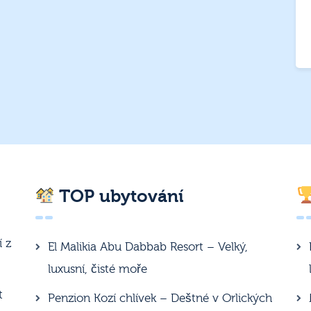
TOP ubytování
í z
El Malikia Abu Dabbab Resort – Velký,
luxusní, čisté moře
t
Penzion Kozí chlívek – Deštné v Orlických