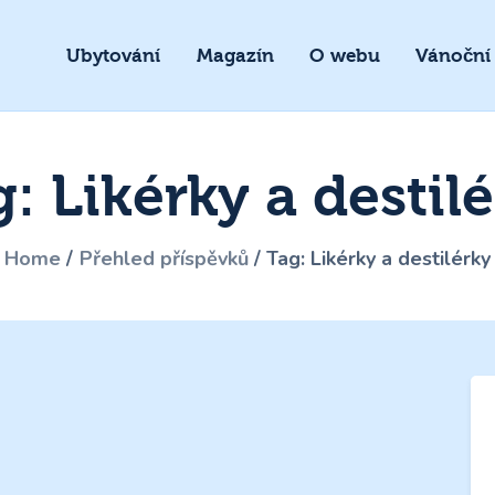
Ubytování
Magazín
O webu
Vánoční
: Likérky a destil
Home
Přehled příspěvků
Tag: Likérky a destilérky