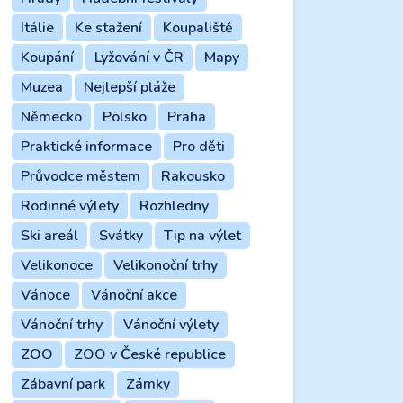
Itálie
Ke stažení
Koupaliště
Koupání
Lyžování v ČR
Mapy
Muzea
Nejlepší pláže
Německo
Polsko
Praha
Praktické informace
Pro děti
Průvodce městem
Rakousko
Rodinné výlety
Rozhledny
Ski areál
Svátky
Tip na výlet
Velikonoce
Velikonoční trhy
Vánoce
Vánoční akce
Vánoční trhy
Vánoční výlety
ZOO
ZOO v České republice
Zábavní park
Zámky