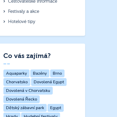
Cestovatelské informace
Festivaly a akce
Hotelové tipy
Co vás zajímá?
Aquaparky
Bazény
Brno
Chorvatsko
Dovolená Egypt
Dovolená v Chorvatsku
Dovolená Řecko
Dětský zábavní park
Egypt
Hrady
Hudební festivaly