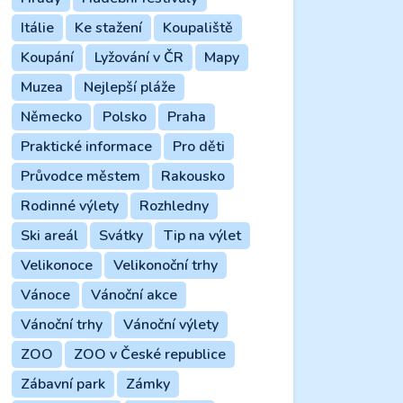
Itálie
Ke stažení
Koupaliště
Koupání
Lyžování v ČR
Mapy
Muzea
Nejlepší pláže
Německo
Polsko
Praha
Praktické informace
Pro děti
Průvodce městem
Rakousko
Rodinné výlety
Rozhledny
Ski areál
Svátky
Tip na výlet
Velikonoce
Velikonoční trhy
Vánoce
Vánoční akce
Vánoční trhy
Vánoční výlety
ZOO
ZOO v České republice
Zábavní park
Zámky