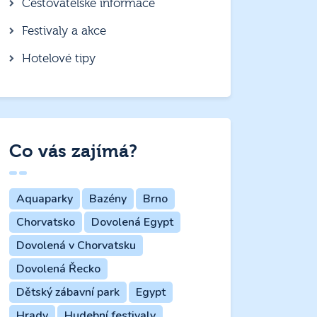
Cestovatelské informace
Festivaly a akce
Hotelové tipy
Co vás zajímá?
Aquaparky
Bazény
Brno
Chorvatsko
Dovolená Egypt
Dovolená v Chorvatsku
Dovolená Řecko
Dětský zábavní park
Egypt
Hrady
Hudební festivaly