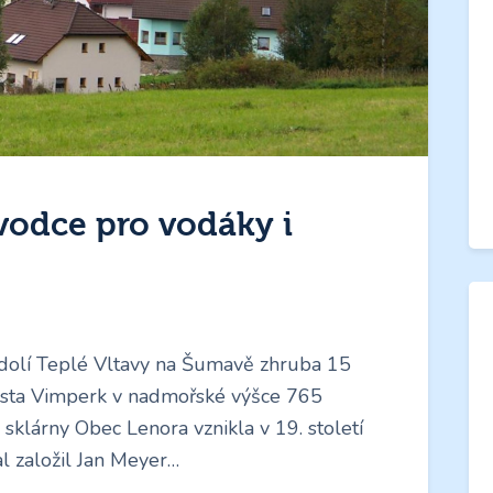
vodce pro vodáky i
dolí Teplé Vltavy na Šumavě zhruba 15
ěsta Vimperk v nadmořské výšce 765
sklárny Obec Lenora vznikla v 19. století
al založil Jan Meyer…