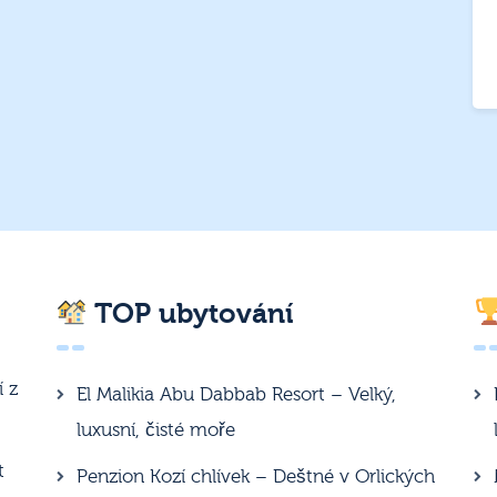
TOP ubytování
í z
El Malikia Abu Dabbab Resort – Velký,
luxusní, čisté moře
t
Penzion Kozí chlívek – Deštné v Orlických