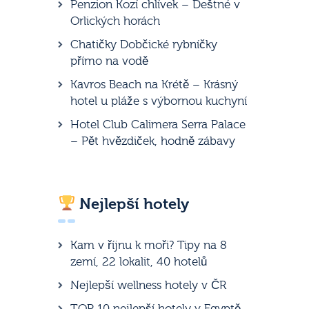
Penzion Kozí chlívek – Deštné v
Orlických horách
Chatičky Dobčické rybníčky
přímo na vodě
Kavros Beach na Krétě – Krásný
hotel u pláže s výbornou kuchyní
Hotel Club Calimera Serra Palace
– Pět hvězdiček, hodně zábavy
Nejlepší hotely
Kam v říjnu k moři? Tipy na 8
zemí, 22 lokalit, 40 hotelů
Nejlepší wellness hotely v ČR
TOP 10 nejlepší hotely v Egyptě