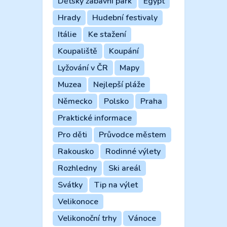
Dětský zábavní park
Egypt
Hrady
Hudební festivaly
Itálie
Ke stažení
Koupaliště
Koupání
Lyžování v ČR
Mapy
Muzea
Nejlepší pláže
Německo
Polsko
Praha
Praktické informace
Pro děti
Průvodce městem
Rakousko
Rodinné výlety
Rozhledny
Ski areál
Svátky
Tip na výlet
Velikonoce
Velikonoční trhy
Vánoce