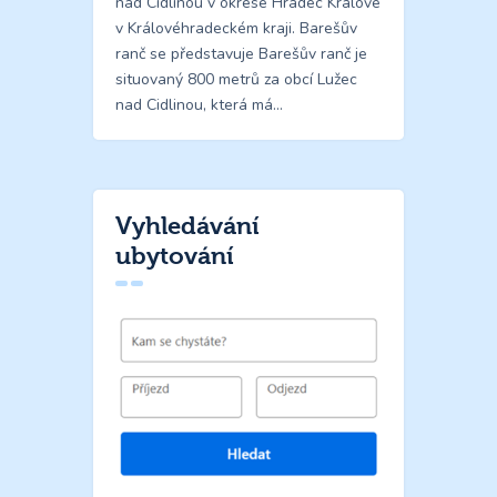
nad Cidlinou v okrese Hradec Králové
v Královéhradeckém kraji. Barešův
ranč se představuje Barešův ranč je
situovaný 800 metrů za obcí Lužec
nad Cidlinou, která má…
Vyhledávání
ubytování