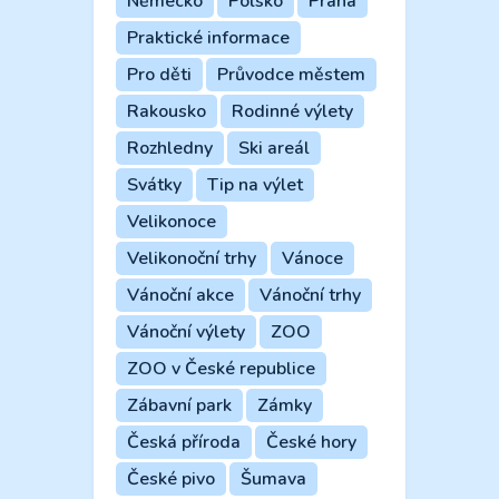
Německo
Polsko
Praha
Praktické informace
Pro děti
Průvodce městem
Rakousko
Rodinné výlety
Rozhledny
Ski areál
Svátky
Tip na výlet
Velikonoce
Velikonoční trhy
Vánoce
Vánoční akce
Vánoční trhy
Vánoční výlety
ZOO
ZOO v České republice
Zábavní park
Zámky
Česká příroda
České hory
České pivo
Šumava