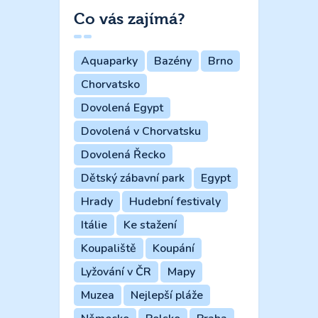
Co vás zajímá?
Aquaparky
Bazény
Brno
Chorvatsko
Dovolená Egypt
Dovolená v Chorvatsku
Dovolená Řecko
Dětský zábavní park
Egypt
Hrady
Hudební festivaly
Itálie
Ke stažení
Koupaliště
Koupání
Lyžování v ČR
Mapy
Muzea
Nejlepší pláže