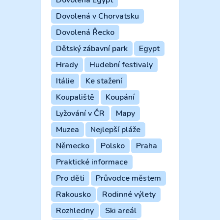
Dovolená v Chorvatsku
Dovolená Řecko
Dětský zábavní park
Egypt
Hrady
Hudební festivaly
Itálie
Ke stažení
Koupaliště
Koupání
Lyžování v ČR
Mapy
Muzea
Nejlepší pláže
Německo
Polsko
Praha
Praktické informace
Pro děti
Průvodce městem
Rakousko
Rodinné výlety
Rozhledny
Ski areál