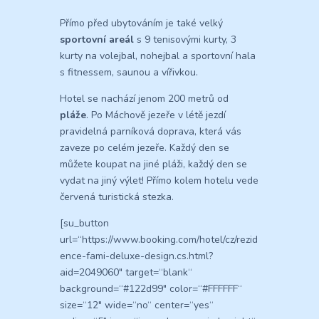
Přímo před ubytováním je také velký
sportovní areál
s 9 tenisovými kurty, 3
kurty na volejbal, nohejbal a sportovní hala
s fitnessem, saunou a vířivkou.
Hotel se nachází jenom 200 metrů od
pláže
. Po Máchově jezeře v létě jezdí
pravidelná parníková doprava, která vás
zaveze po celém jezeře. Každý den se
můžete koupat na jiné pláži, každý den se
vydat na jiný výlet! Přímo kolem hotelu vede
červená turistická stezka.
[su_button
url=“https://www.booking.com/hotel/cz/rezid
ence-fami-deluxe-design.cs.html?
aid=2049060″ target=“blank“
background=“#122d99″ color=“#FFFFFF“
size=“12″ wide=“no“ center=“yes“