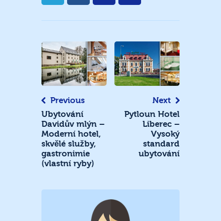
Navigace
pro
příspěvek
Previous
Next
Ubytování
Pytloun Hotel
Davidův mlýn –
Liberec –
Moderní hotel,
Vysoký
skvělé služby,
standard
gastronimie
ubytování
(vlastní ryby)