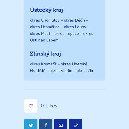
Ústecký kraj
okres Chomutov
–
okres Děčín
–
okres Litoměřice
–
okres Louny
–
okres Most
–
okres Teplice
–
okres
Ústí nad Labem
Zlínský kraj
okres Kroměříž
–
okres Uherské
Hradiště
–
okres Vsetín
–
okres Zlín
0
Likes