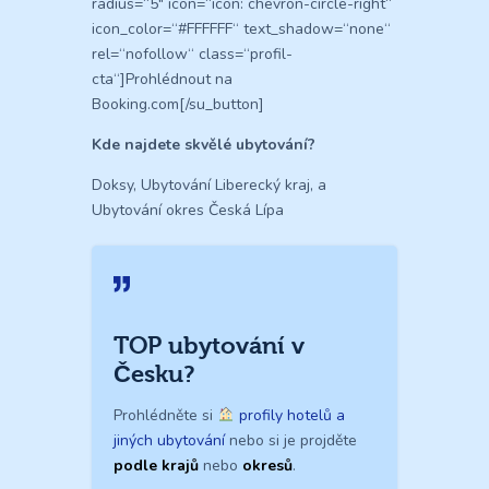
radius=“5″ icon=“icon: chevron-circle-right“
icon_color=“#FFFFFF“ text_shadow=“none“
rel=“nofollow“ class=“profil-
cta“]Prohlédnout na
Booking.com[/su_button]
Kde najdete skvělé ubytování?
Doksy, Ubytování Liberecký kraj, a
Ubytování okres Česká Lípa
TOP ubytování v
Česku?
Prohlédněte si
profily hotelů a
jiných ubytování
nebo si je projděte
podle krajů
nebo
okresů
.