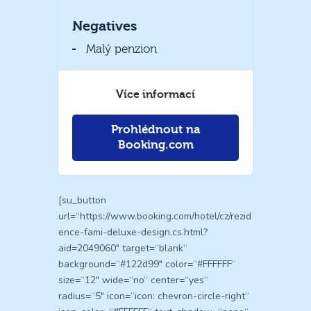
Negatives
Malý penzion
Více informací
Prohlédnout na
Booking.com
[su_button
url=“https://www.booking.com/hotel/cz/rezid
ence-fami-deluxe-design.cs.html?
aid=2049060″ target=“blank“
background=“#122d99″ color=“#FFFFFF“
size=“12″ wide=“no“ center=“yes“
radius=“5″ icon=“icon: chevron-circle-right“