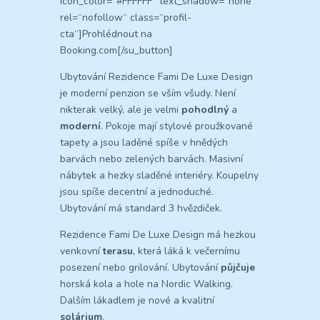
icon_color=“#FFFFFF“ text_shadow=“none“
rel=“nofollow“ class=“profil-
cta“]Prohlédnout na
Booking.com[/su_button]
Ubytování Rezidence Fami De Luxe Design
je moderní penzion se vším všudy. Není
nikterak velký, ale je velmi
pohodlný
a
moderní
. Pokoje mají stylové proužkované
tapety a jsou laděné spíše v hnědých
barvách nebo zelených barvách. Masivní
nábytek a hezky sladěné interiéry. Koupelny
jsou spíše decentní a jednoduché.
Ubytování má standard 3 hvězdiček.
Rezidence Fami De Luxe Design má hezkou
venkovní
terasu
, která láká k večernímu
posezení nebo grilování. Ubytování
půjčuje
horská kola a hole na Nordic Walking.
Dalším lákadlem je nové a kvalitní
solárium
.