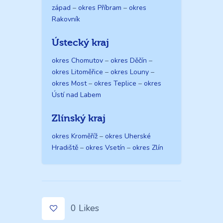
západ
–
okres Příbram
–
okres
Rakovník
Ústecký kraj
okres Chomutov
–
okres Děčín
–
okres Litoměřice
–
okres Louny
–
okres Most
–
okres Teplice
–
okres
Ústí nad Labem
Zlínský kraj
okres Kroměříž
–
okres Uherské
Hradiště
–
okres Vsetín
–
okres Zlín
0
Likes