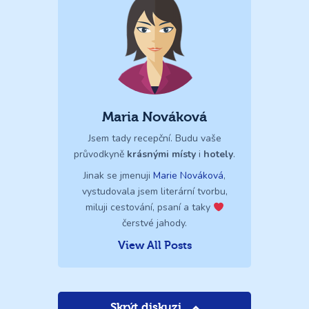
Maria Nováková
Jsem tady recepční. Budu vaše
průvodkyně
krásnými místy
i
hotely
.
Jinak se jmenuji
Marie Nováková
,
vystudovala jsem literární tvorbu,
miluji cestování, psaní a taky
čerstvé jahody.
View All Posts
Skrýt diskuzi