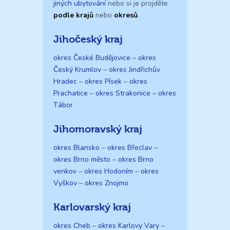
jiných ubytování
nebo si je projděte
podle krajů
nebo
okresů
.
Jihočeský kraj
okres České Budějovice
–
okres
Český Krumlov
–
okres Jindřichův
Hradec
–
okres Písek
–
okres
Prachatice
–
okres Strakonice
–
okres
Tábor
Jihomoravský kraj
okres Blansko
–
okres Břeclav
–
okres Brno město
–
okres Brno
venkov
–
okres Hodoním
–
okres
Vyškov
–
okres Znojmo
Karlovarský kraj
okres Cheb
–
okres Karlovy Vary
–