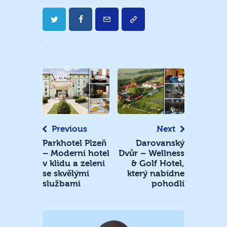
Navigace
pro
příspěvek
Previous
Next
Parkhotel Plzeň
Darovanský
– Moderní hotel
Dvůr – Wellness
v klidu a zeleni
& Golf Hotel,
se skvělými
který nabídne
službami
pohodlí