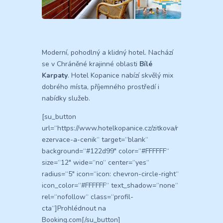
Moderní, pohodlný a klidný hotel. Nachází
se v Chráněné krajinné oblasti
Bílé
Karpaty
. Hotel Kopanice nabízí skvělý mix
dobrého místa, příjemného prostředí i
nabídky služeb.
[su_button
url=“https://www.hotelkopanice.cz/zitkova/r
ezervace-a-cenik“ target=“blank“
background=“#122d99″ color=“#FFFFFF“
size=“12″ wide=“no“ center=“yes“
radius=“5″ icon=“icon: chevron-circle-right“
icon_color=“#FFFFFF“ text_shadow=“none“
rel=“nofollow“ class=“profil-
cta“]Prohlédnout na
Booking.com[/su_button]