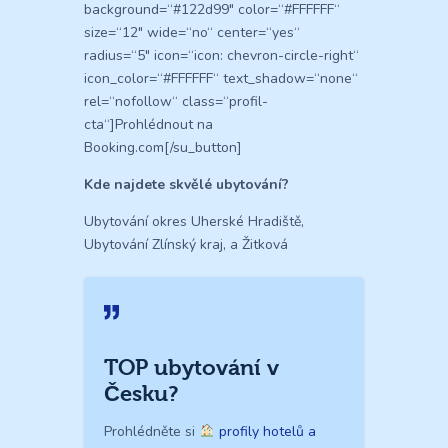
background=“#122d99″ color=“#FFFFFF“
size=“12″ wide=“no“ center=“yes“
radius=“5″ icon=“icon: chevron-circle-right“
icon_color=“#FFFFFF“ text_shadow=“none“
rel=“nofollow“ class=“profil-
cta“]Prohlédnout na
Booking.com[/su_button]
Kde najdete skvělé ubytování?
Ubytování okres Uherské Hradiště,
Ubytování Zlínský kraj, a Žitková
TOP ubytování v
Česku?
Prohlédněte si
profily hotelů a