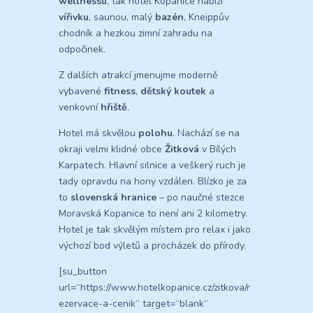
wellnessu
, tak hotel Kopanice nabízí
vířivku
, saunou, malý
bazén
, Kneippův
chodník a hezkou zimní zahradu na
odpočinek.
Z dalších atrakcí jmenujme moderně
vybavené
fitness
,
dětský koutek
a
venkovní
hřiště
.
Hotel má skvělou
polohu
. Nachází se na
okraji velmi klidné obce
Žitková
v Bílých
Karpatech. Hlavní silnice a veškerý ruch je
tady opravdu na hony vzdálen. Blízko je za
to
slovenská hranice
– po naučné stezce
Moravská Kopanice to není ani 2 kilometry.
Hotel je tak skvělým místem pro relax i jako
výchozí bod výletů a procházek do přírody.
[su_button
url=“https://www.hotelkopanice.cz/zitkova/r
ezervace-a-cenik“ target=“blank“