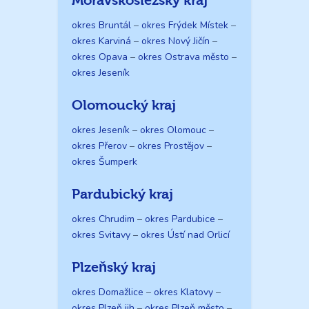
Moravskoslezský kraj
okres Bruntál
–
okres Frýdek Místek
–
okres Karviná
–
okres Nový Jičín
–
okres Opava
–
okres Ostrava město
–
okres Jeseník
Olomoucký kraj
okres Jeseník
–
okres Olomouc
–
okres Přerov
–
okres Prostějov
–
okres Šumperk
Pardubický kraj
okres Chrudim
–
okres Pardubice
–
okres Svitavy
–
okres Ústí nad Orlicí
Plzeňský kraj
okres Domažlice
–
okres Klatovy
–
okres Plzeň jih
–
okres Plzeň město
–