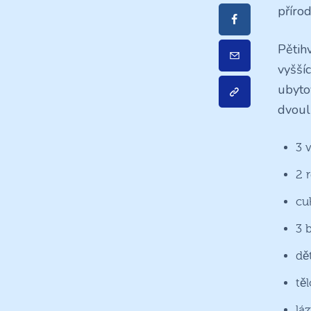
příro
Pětih
vyšší
ubyto
dvoul
3 
2 
cu
3 b
dět
tě
láz