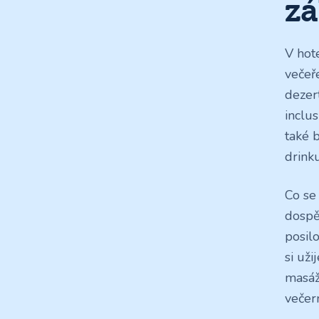
z
V hot
večeře
dezer
inclu
také 
drink
Co se
dospěl
posil
si uži
masáž
večer