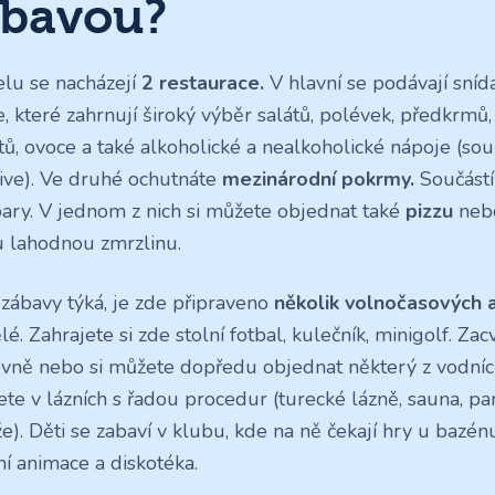
ábavou?
elu se nacházejí
2 restaurace.
V hlavní se podávají sníd
, které zahrnují široký výběr salátů, polévek, předkrmů, 
tů, ovoce a také alkoholické a nealkoholické nápoje (sou
sive). Ve druhé ochutnáte
mezinárodní pokrmy.
Součástí
bary. V jednom z nich si můžete objednat také
pizzu
neb
u lahodnou zmrzlinu.
 zábavy týká, je zde připraveno
několik volnočasových a
é. Zahrajete si zde stolní fotbal, kulečník, minigolf. Zacvi
ovně nebo si můžete dopředu objednat některý z vodníc
jete v lázních s řadou procedur (turecké lázně, sauna, par
e). Děti se zabaví v klubu, kde na ně čekají hry u bazé
ní animace a diskotéka.