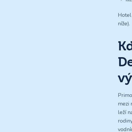
Hotel
níže).
Kd
De
vý
Primo
mezi 
leží 
rodiny
vodní