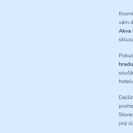
Kromě
vám d
Akva 
skluza
Pokud
hradu
součá
hotelu
Další
prehis
Stone
jiný s