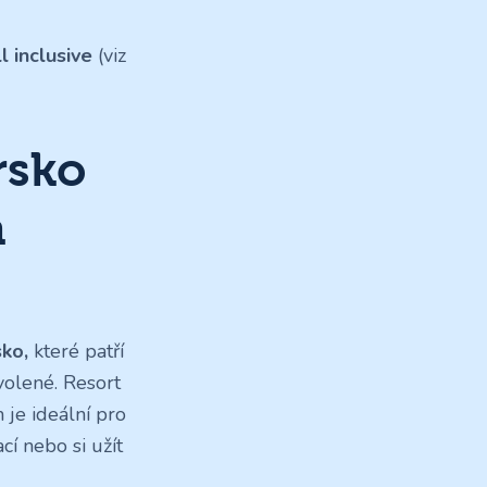
ll inclusive
(viz
rsko
a
ko,
které patří
volené. Resort
 je ideální pro
cí nebo si užít