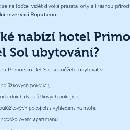
t se na loďce, vidět divoká prasata, orly a krásnou přír
dní rezervaci Ropotamo.
ké nabízí hotel Prim
l Sol ubytování?
elu Primorsko Del Sol se můžete ubytovat v:
dnolůžkových pokojích,
andardních dvoulůžkových pokojích,
oulůžkových pokojích s výhledem na moře,
dnopokojovém apartmánu,