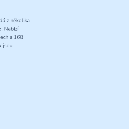
dá z několika
e.
Nabízí
nech a 168
 jsou: