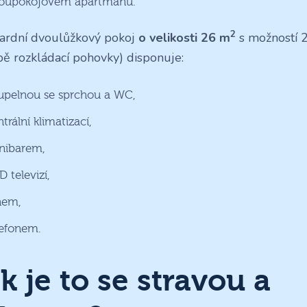
oupokojovém apartmánu.
2
ardní dvoulůžkový pokoj
o velikosti 26 m
s možností 2 
ě rozkládací pohovky) disponuje:
upelnou se sprchou a WC,
trální klimatizací,
nibarem,
 televizí,
nem,
lefonem.
k je to se stravou a