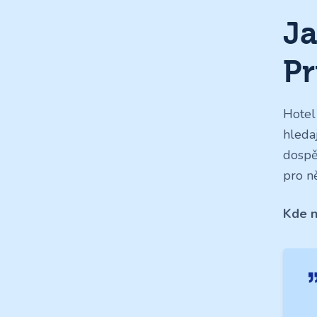
Ja
Pr
Hotel
hleda
dospě
pro n
Kde n