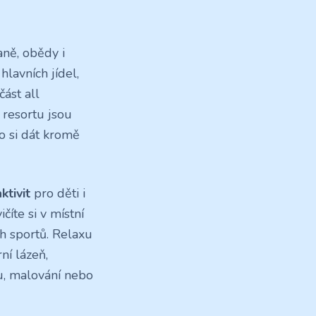
aně, obědy i
hlavních jídel,
část all
 resortu jsou
o si dát kromě
ktivit
pro děti i
číte si v místní
h sportů. Relaxu
ní lázeň,
nu, malování nebo