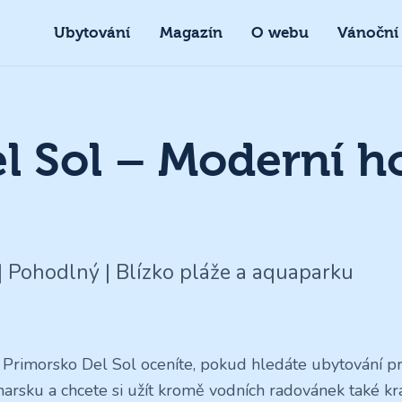
Ubytování
Magazín
O webu
Vánoční
l Sol – Moderní ho
| Pohodlný | Blízko pláže a aquaparku
 Primorsko Del Sol oceníte, pokud hledáte ubytování pr
harsku a chcete si užít kromě vodních radovánek také k