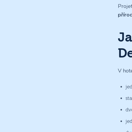
Proje
příro
Ja
De
V hot
je
st
dv
je