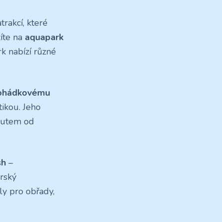
trakcí, které
íte na
aquapark
k nabízí různé
ohádkovému
tikou. Jeho
 autem od
sh
–
arský
ly pro obřady,