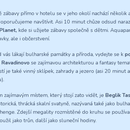
 zábavy přímo v hotelu se v jeho okolí nachází několik a
oporučujeme navštívit. Asi 10 minut chůze odsud naraz
Planet,
kde si užijete zábavy společně s dětmi. Aquapar
vky, ale i občerstvení.
 vás lákají bulharské památky a příroda, vydejte se k
p
 Ravadinovo
se zajímavou architekturou a fantasy tema
stí je také vinný sklípek, zahrady a jezero (asi 20 minut
).
m zajímavým místem, který stojí zato vidět, je
Beglik Ta
torická, thrácká skalní svatyně, nazývaná také jako bulh
henge. Zdejší megality rozmístěné do kruhu se používa
loužil jako trůn, další jako sluneční hodiny.