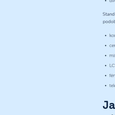
dv
Stand
podob
ko
cen
mi
LCD
fé
te
Ja