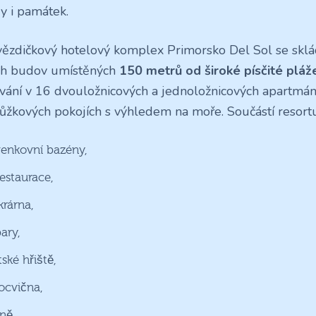
dy i památek.
vězdičkový hotelový komplex Primorsko Del Sol se sklá
ch budov umístěných
150 metrů od široké písčité pláž
vání v 16 dvouložnicových a jednoložnicových apartmá
ůžkových pokojích s výhledem na moře. Součástí resortu
venkovní bazény,
restaurace,
krárna,
ary,
ské hřiště,
locvična,
ně.