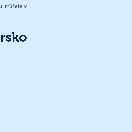
odu, můžete
v
orsko