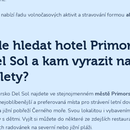
 nabízí řadu volnočasových aktivit a stravování formou
a
e hledat hotel Primo
l Sol a kam vyrazit n
lety?
rsko Del Sol najdete ve stejnojmenném
městě Primors
nejoblíbenější a preferovaná místa pro strávení letní do
na jižní pobřeží Černého moře. Svou lokalitou i vybavením
 s dětmi. Vyjít si můžete do některé ze zdejších restaura
ch radovánek na severní nebo jižní pláži.