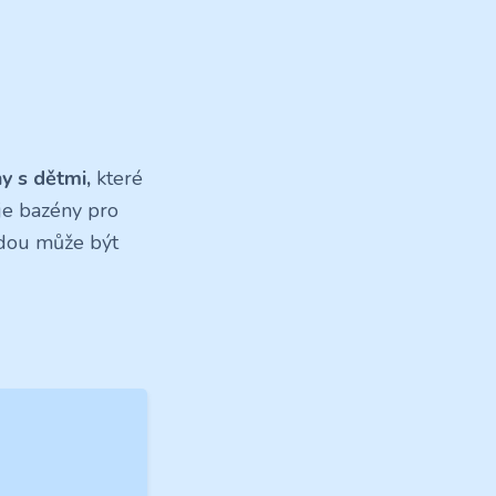
y s dětmi,
které
uje bazény pro
hodou může být