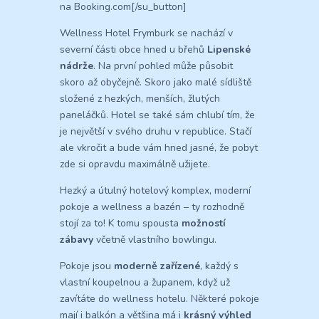
na Booking.com[/su_button]
Wellness Hotel Frymburk se nachází v
severní části obce hned u břehů
Lipenské
nádrže
. Na první pohled může působit
skoro až obyčejně. Skoro jako malé sídliště
složené z hezkých, menších, žlutých
paneláčků. Hotel se také sám chlubí tím, že
je největší v svého druhu v republice. Stačí
ale vkročit a bude vám hned jasné, že pobyt
zde si opravdu maximálně užijete.
Hezký a útulný hotelový komplex, moderní
pokoje a wellness a bazén – ty rozhodně
stojí za to! K tomu spousta
možností
zábavy
včetně vlastního bowlingu.
Pokoje jsou
moderně zařízené
, každý s
vlastní koupelnou a županem, když už
zavítáte do wellness hotelu. Některé pokoje
mají i balkón a většina má i
krásný výhled