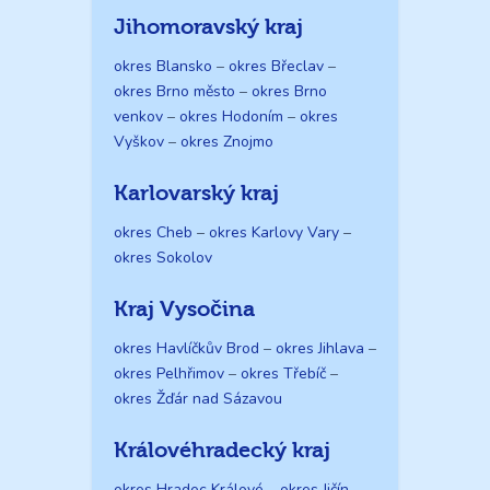
Jihomoravský kraj
okres Blansko
–
okres Břeclav
–
okres Brno město
–
okres Brno
venkov
–
okres Hodoním
–
okres
Vyškov
–
okres Znojmo
Karlovarský kraj
okres Cheb
–
okres Karlovy Vary
–
okres Sokolov
Kraj Vysočina
okres Havlíčkův Brod
–
okres Jihlava
–
okres Pelhřimov
–
okres Třebíč
–
okres Žďár nad Sázavou
Královéhradecký kraj
okres Hradec Králové
–
okres Jičín
–