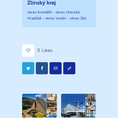
Zlínský kraj
okres Kroměříž
–
okres Uherské
Hradiště
–
okres Vsetín
–
okres Zlín
0
Likes
Navigace
pro
příspěvek