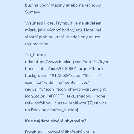
buď na vodní hladiny anebo na vrcholky
Šumavy.
Wellness Hotel Frymburk je na
skvělém
místě
, jako výchozí bod výletů. Hotel má i
vlastní pláž, od které je oddělený pouze
cyklostezkou.
[su_button
url=“https://www.booking.com/hotel/cz/frym
burk.cs.html?aid=2049060″ target=“blank“
background=“#122d99″ color=“#FFFFFF“
size=“12″ wide=“no“ center=“yes“
radius=“5″ icon=“icon: chevron-circle-right“
icon_color=“#FFFFFF“ text_shadow=“none“
rel=“nofollow“ class=“profil-cta“]Zjisti více
na Booking.com[/su_button]
Kde najdete skvělé ubytování?
Frymburk, Ubytování Jihočeský kraj, a