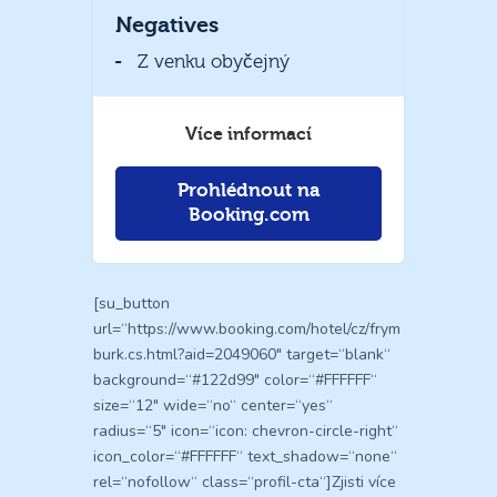
Negatives
Z venku obyčejný
Více informací
Prohlédnout na
Booking.com
[su_button
url=“https://www.booking.com/hotel/cz/frym
burk.cs.html?aid=2049060″ target=“blank“
background=“#122d99″ color=“#FFFFFF“
size=“12″ wide=“no“ center=“yes“
radius=“5″ icon=“icon: chevron-circle-right“
icon_color=“#FFFFFF“ text_shadow=“none“
rel=“nofollow“ class=“profil-cta“]Zjisti více