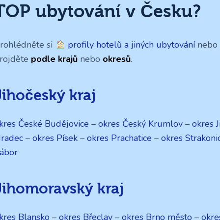
TOP ubytování v Česku?
rohlédněte si
profily hotelů a jiných ubytování
nebo s
rojděte
podle krajů
nebo
okresů
.
Jihočeský kraj
kres České Budějovice
–
okres Český Krumlov
–
okres J
radec
–
okres Písek
–
okres Prachatice
–
okres Strakoni
ábor
Jihomoravský kraj
kres Blansko
–
okres Břeclav
–
okres Brno město
–
okre