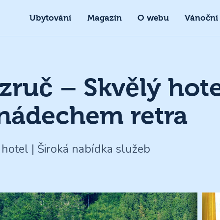
Ubytování
Magazín
O webu
Vánoční
zruč – Skvělý hote
 nádechem retra
 hotel | Široká nabídka služeb