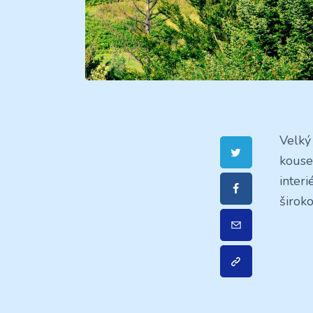
Velký
kouse
inter
širok