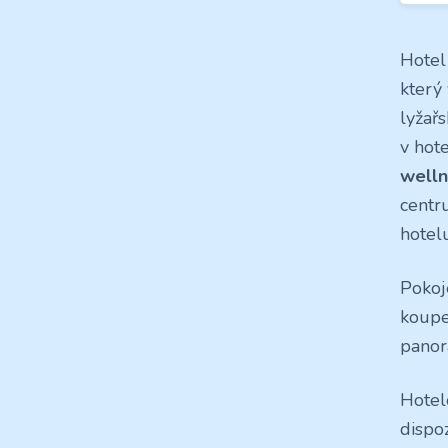
Hotel
který
lyžař
v hot
well
centru
hotelu
Pokoj
koupe
panor
Hotel
dispo