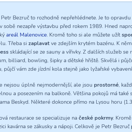
 Petr Bezruč to rozhodně nepřehlédnete. Je to opravd
 v sobě nezapře výstavbu před rokem 1989. Hned naprot
ský
areál Malenovice
. Kromě toho si ale můžete užít
spo
elu. Třeba si
zaplavat
ve zdejším krytém bazénu. K němu
ness
skládající se ze sauny a vířivky. Z dalších služeb se n
m, billiard, bowling, šipky a dětské hřiště. Skvělá i půj
, půjčí vám zde jízdní kola stejně jako lyžařské vybavení
e nejsou úplně nejmodernější, ale jsou
prostorné
, každ
lnou a posezením na balkoně. Většina pokojů má také 
ama Beskyd. Některé dokonce přímo na Lysou horu (1.3
ová restaurace se specializuje na
české pokrmy
. Kromě 
zici kavárna se zákusky a nápoji. Celkově je Petr Bezruč