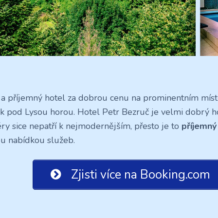
 a příjemný hotel za dobrou cenu na prominentním mís
k pod Lysou horou. Hotel Petr Bezruč je velmi dobrý h
iéry sice nepatří k nejmodernějším, přesto je to
příjemný 
ou nabídkou služeb.
Zjisti více na Booking.com