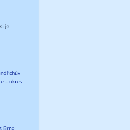
i je
indřichův
ce
–
okres
s Brno