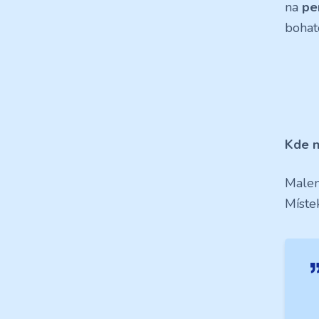
na
pe
bohato
Kde n
Malen
Míste