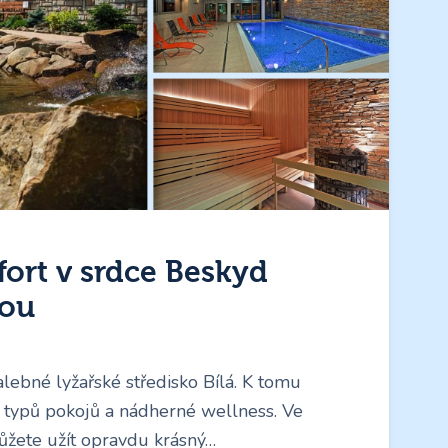
ort v srdce Beskyd
kou
alebné lyžařské středisko Bílá. K tomu
 typů pokojů a nádherné wellness. Ve
ůžete užít opravdu krásný…