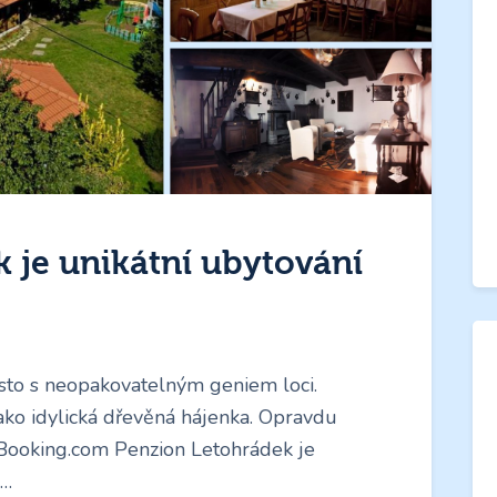
 je unikátní ubytování
ísto s neopakovatelným geniem loci.
ko idylická dřevěná hájenka. Opravdu
Booking.com Penzion Letohrádek je
a…