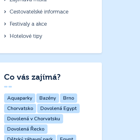
Cestovatelské informace
Festivaly a akce
Hotelové tipy
Co vás zajímá?
Aquaparky
Bazény
Brno
Chorvatsko
Dovolená Egypt
Dovolená v Chorvatsku
Dovolená Řecko
Dětský zábavní park
Egypt