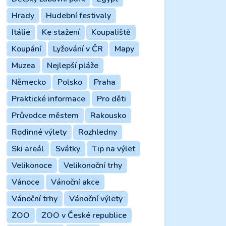
Hrady
Hudební festivaly
Itálie
Ke stažení
Koupaliště
Koupání
Lyžování v ČR
Mapy
Muzea
Nejlepší pláže
Německo
Polsko
Praha
Praktické informace
Pro děti
Průvodce městem
Rakousko
Rodinné výlety
Rozhledny
Ski areál
Svátky
Tip na výlet
Velikonoce
Velikonoční trhy
Vánoce
Vánoční akce
Vánoční trhy
Vánoční výlety
ZOO
ZOO v České republice