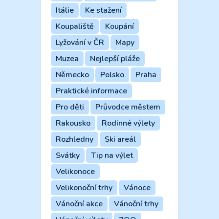
Itálie
Ke stažení
Koupaliště
Koupání
Lyžování v ČR
Mapy
Muzea
Nejlepší pláže
Německo
Polsko
Praha
Praktické informace
Pro děti
Průvodce městem
Rakousko
Rodinné výlety
Rozhledny
Ski areál
Svátky
Tip na výlet
Velikonoce
Velikonoční trhy
Vánoce
Vánoční akce
Vánoční trhy