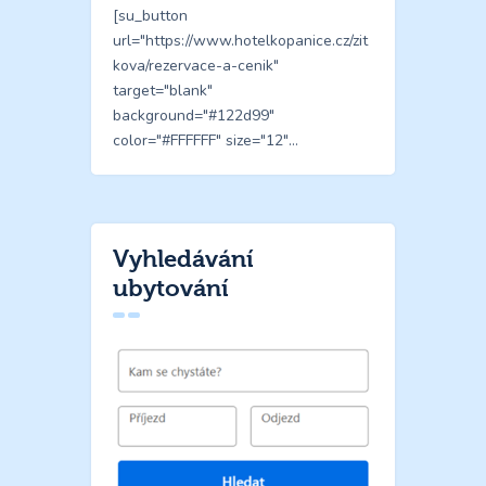
[su_button
url="https://www.hotelkopanice.cz/zit
kova/rezervace-a-cenik"
target="blank"
background="#122d99"
color="#FFFFFF" size="12"…
Vyhledávání
ubytování