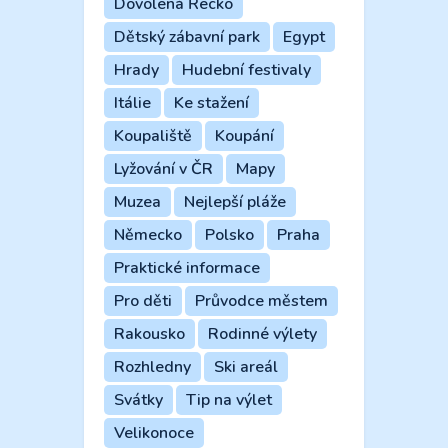
Dovolená Řecko
Dětský zábavní park
Egypt
Hrady
Hudební festivaly
Itálie
Ke stažení
Koupaliště
Koupání
Lyžování v ČR
Mapy
Muzea
Nejlepší pláže
Německo
Polsko
Praha
Praktické informace
Pro děti
Průvodce městem
Rakousko
Rodinné výlety
Rozhledny
Ski areál
Svátky
Tip na výlet
Velikonoce