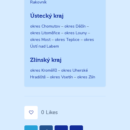
Rakovník
Ústecký kraj
okres Chomutov
–
okres Děčín
–
okres Litoměřice
–
okres Louny
–
okres Most
–
okres Teplice
–
okres
Ústí nad Labem
Zlínský kraj
okres Kroměříž
–
okres Uherské
Hradiště
–
okres Vsetín
–
okres Zlín
0
Likes