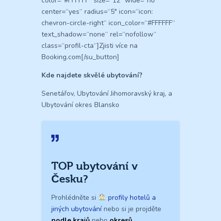
color=“#FFFFFF“ size=“12″ wide=“no“
center=“yes“ radius=“5″ icon=“icon:
chevron-circle-right“ icon_color=“#FFFFFF“
text_shadow=“none“ rel=“nofollow“
class=“profil-cta“]Zjisti více na
Booking.com[/su_button]
Kde najdete skvělé ubytování?
Senetářov, Ubytování Jihomoravský kraj, a
Ubytování okres Blansko
TOP ubytování v
Česku?
Prohlédněte si
profily hotelů a
jiných ubytování
nebo si je projděte
podle krajů
nebo
okresů
.