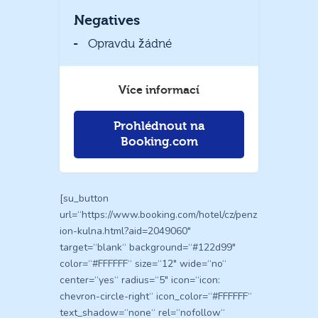
Negatives
Opravdu žádné
Více informací
Prohlédnout na
Booking.com
[su_button
url=“https://www.booking.com/hotel/cz/penz
ion-kulna.html?aid=2049060″
target=“blank“ background=“#122d99″
color=“#FFFFFF“ size=“12″ wide=“no“
center=“yes“ radius=“5″ icon=“icon:
chevron-circle-right“ icon_color=“#FFFFFF“
text_shadow=“none“ rel=“nofollow“