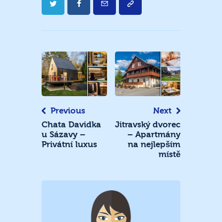
Navigace
pro
příspěvek
Previous
Next
Chata Davidka
Jitravský dvorec
u Sázavy –
– Apartmány
Privátní luxus
na nejlepším
místě