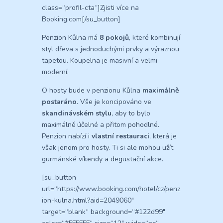
class=“profil-cta“]Zjisti více na
Booking.com[/su_button]
Penzion Kůlna má
8 pokojů
, které kombinují
styl dřeva s jednoduchými prvky a výraznou
tapetou. Koupelna je masivní a velmi
moderní.
O hosty bude v penzionu Kůlna
maximálně
postaráno
. Vše je koncipováno ve
skandinávském stylu
, aby to bylo
maximálně účelné a přitom pohodlné.
Penzion nabízí i
vlastní restauraci
, která je
však jenom pro hosty. Ti si ale mohou užít
gurmánské víkendy a degustační akce.
[su_button
url=“https://www.booking.com/hotel/cz/penz
ion-kulna.html?aid=2049060″
target=“blank“ background=“#122d99″