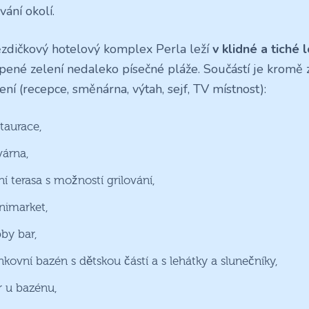
vání okolí.
ězdičkový hotelový komplex Perla leží
v klidné a tiché 
pené zelení nedaleko písečné pláže. Součástí je kromě 
ní (recepce, směnárna, výtah, sejf, TV místnost):
staurace,
várna,
ní terasa s možností grilování,
nimarket,
bby bar,
nkovní bazén s dětskou částí a s lehátky a slunečníky,
r u bazénu,