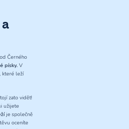
 a
 od Černého
é písky.
V
 které leží
ojí zato vidět!
i užijete
ží
je společně
těvu oceníte