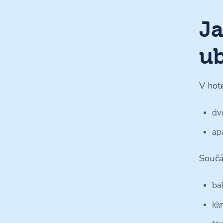
Ja
ub
V hot
dv
ap
Součá
ba
kl