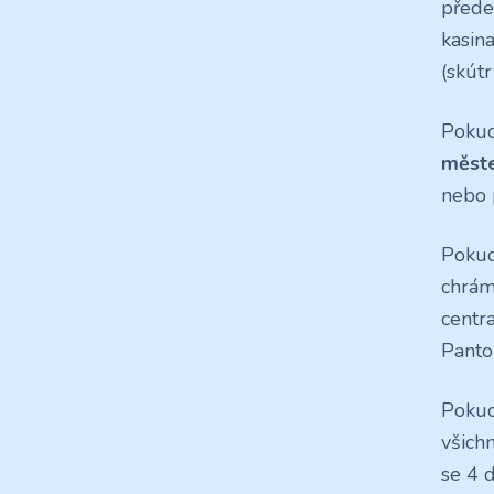
přede
kasin
(skútr
Pokud
měste
nebo 
Pokud
chrám
centr
Panto
Pokud
všichn
se 4 