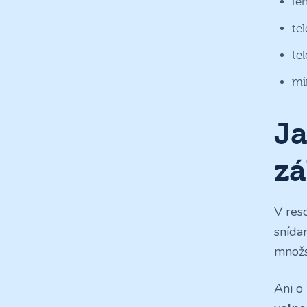
fén
tel
tel
mi
Ja
zá
V res
snída
množs
Ani o