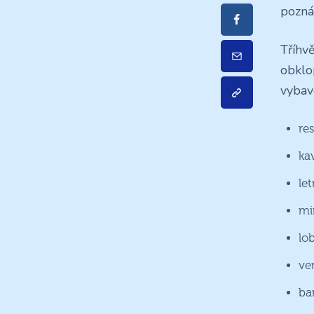
pozná
Tříhv
obklo
vybave
re
ka
let
mi
lo
ve
ba