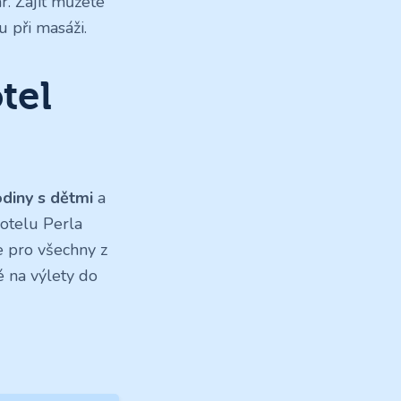
ár. Zajít můžete
 při masáži.
tel
odiny s dětmi
a
hotelu Perla
e pro všechny z
ké na výlety do