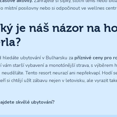
časové aktivity.
Zahrajete si šipky, stolní tenis nebo bili
do místní posilovny nebo si odpočinout ve wellnes centru
ký je náš názor na ho
rla?
 hledáte ubytování v Bulharsku za
příznivé ceny pro r
í vám starší vybavení a monotónější strava, s výběrem 
 neuděláte. Tento resort neurazí ani nepřekvapí. Hodí s
teří si chtějí užít zábavu nejen v letovisku, ale vyrazit ta
ajdete skvělé ubytování?