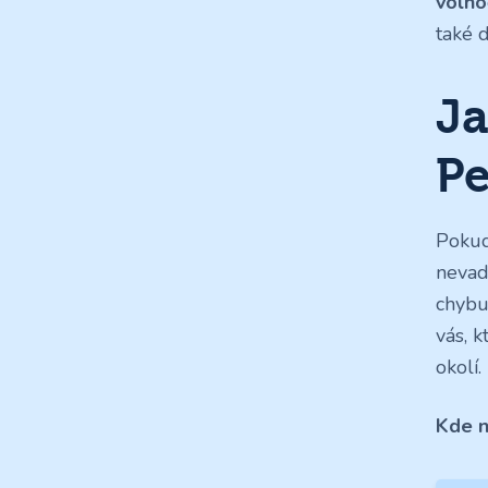
volno
také 
Ja
Pe
Pokud
nevad
chybu
vás, k
okolí.
Kde n