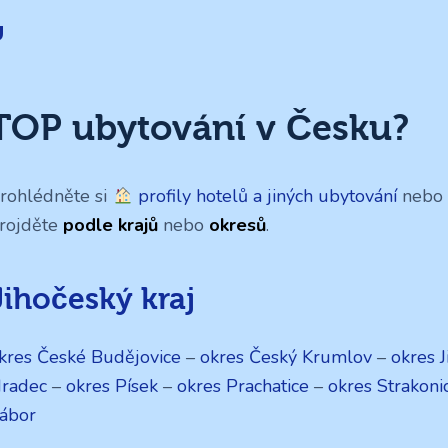
TOP ubytování v Česku?
rohlédněte si
profily hotelů a jiných ubytování
nebo s
rojděte
podle krajů
nebo
okresů
.
Jihočeský kraj
kres České Budějovice
–
okres Český Krumlov
–
okres J
radec
–
okres Písek
–
okres Prachatice
–
okres Strakoni
ábor