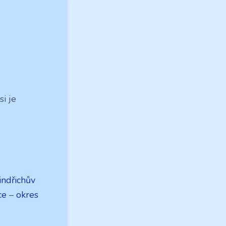
i je
indřichův
ce
–
okres