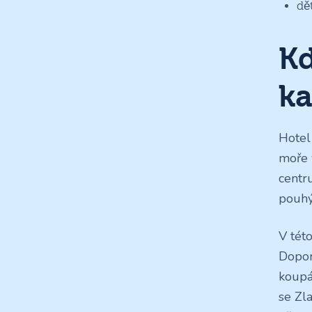
dět
Kd
ka
Hotel
moře 
centru
pouhý
V této
Dopor
koupán
se Zl