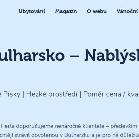
Ubytování
Magazín
O webu
Vánoční
Bulharsko – Nablýs
 Písky | Hezké prostředí | Poměr cena / kval
 Perla doporučujeme nenáročné klientele – především r
 chtějí strávit dovolenou v Bulharsku a je pro ně důležit