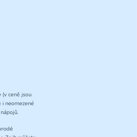
e
(v ceně jsou
e) i neomezené
 nápojů.
norodé