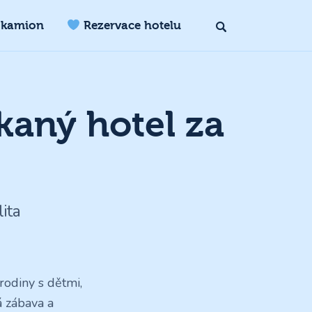
 kamion
Rezervace hotelu
kaný hotel za
ita
odiny s dětmi,
á zábava a