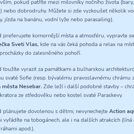
vším, pokud patříte mezi milovníky nočního života (bary,
a) nebo dobrodruhy. Můžete si zde vyzkoušet několik vo
y, jízda na banánu, vodní lyže nebo parasailing).
 preferujete komornější místa a atmosféru, vypravte s
čka Sveti Vlas,
kde na vás čeká pohoda a relax na míst
procházky do zalesněného pohoří.
 toužíte vyrazit za památkami a bulharskou architekturo
u svaté Sofie (resp. bývalému pravoslavnému chrámu z 
a
města Nesebar.
Zde leží i další podobné stavby – chr
kratora ze středověku nebo kostel svaté Paraskevy.
 plánujete dovolenou s dětmi, nevynechejte
Action aq
i vyřádíte na tobogánech, ale i na dalších atrakcích (líná
dráhami apod.).