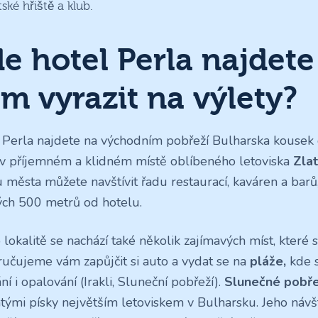
ské hřiště a klub.
e hotel Perla najdete
m vyrazit na výlety?
 Perla najdete na východním pobřeží Bulharska kousek
v příjemném a klidném místě oblíbeného letoviska
Zlat
 města můžete navštívit řadu restaurací, kaváren a barů,
ch 500 metrů od hotelu.
 lokalitě se nachází také několik zajímavých míst, které st
učujeme vám zapůjčit si auto a vydat se na
pláže,
kde s
í i opalování (Irakli, Sluneční pobřeží).
Slunečné pobře
atými písky největším letoviskem v Bulharsku. Jeho návš