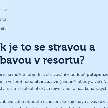
,
evize,
efon,
nibar.
k je to se stravou a
bavou v resortu?
ortu si můžete objednat stravování v podobě
polopenz
ně a večeře) nebo
all inclusive
(snídaně, obědy a večeř
tví místních alkoholických (pivo, víno) a nealkoholických
 zábavu zde nebudete ochuzeni. Čekají tady na vás růz