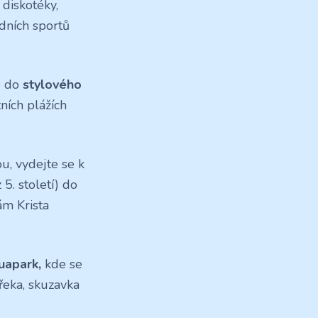
 diskotéky,
dních sportů
e do
stylového
ních plážích
u, vydejte se k
5. století) do
ám Krista
uapark,
kde se
 řeka, skuzavka