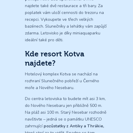
najdete také dvě restaurace a tři bary. Za
poplatek vám uloží cennosti do trezoru na
recepci. Vykoupete ve třech velkých
bazénech. Slunečníky a lehátky vám zapůjčí
zdarma. Letovisko je díky miniaquaparku
ideální také pro děti.
Kde resort Kotva
najdete?
Hotelový komplex Kotva se nachází na
rozhraní Slunečného pobřeží u Černého
moře a Nového Nesebaru.
Do centra letoviska to budete mít asi 3 km,
do Nového Nesebaru jen přibližně 500 m.
Na pláž asi 100 m. Starý Nesebar rozhodně
navštivte – jedná se o památku UNESCO
zahrnující
pozůstatky z Antiky a Thrákie,
které stojí za to vidět. Snadno se tam