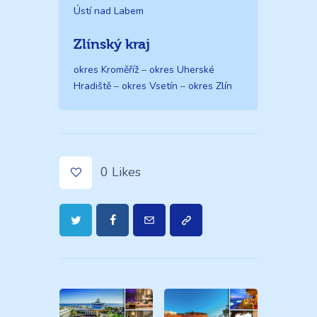
Ústí nad Labem
Zlínský kraj
okres Kroměříž
–
okres Uherské
Hradiště
–
okres Vsetín
–
okres Zlín
0
Likes
Navigace