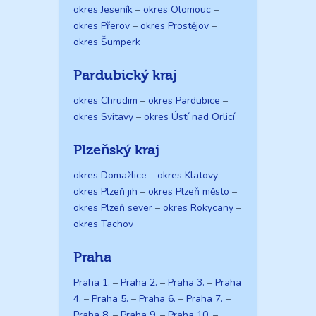
okres Jeseník
–
okres Olomouc
–
okres Přerov
–
okres Prostějov
–
okres Šumperk
Pardubický kraj
okres Chrudim
–
okres Pardubice
–
okres Svitavy
–
okres Ústí nad Orlicí
Plzeňský kraj
okres Domažlice
–
okres Klatovy
–
okres Plzeň jih
–
okres Plzeň město
–
okres Plzeň sever
–
okres Rokycany
–
okres Tachov
Praha
Praha 1.
–
Praha 2.
–
Praha 3.
–
Praha
4.
–
Praha 5.
–
Praha 6.
–
Praha 7.
–
Praha 8.
–
Praha 9.
–
Praha 10.
–