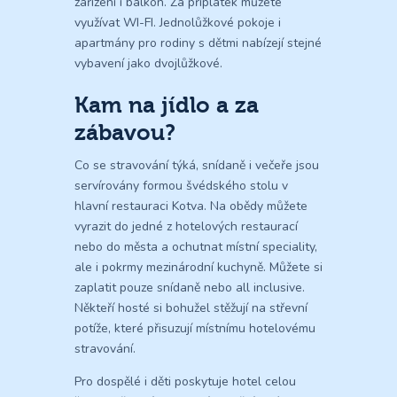
zařízení i balkon. Za příplatek můžete
využívat WI-FI. Jednolůžkové pokoje i
apartmány pro rodiny s dětmi nabízejí stejné
vybavení jako dvojlůžkové.
Kam na jídlo a za
zábavou?
Co se stravování týká, snídaně i večeře jsou
servírovány formou švédského stolu v
hlavní restauraci Kotva. Na obědy můžete
vyrazit do jedné z hotelových restaurací
nebo do města a ochutnat místní speciality,
ale i pokrmy mezinárodní kuchyně. Můžete si
zaplatit pouze snídaně nebo all inclusive.
Někteří hosté si bohužel stěžují na střevní
potíže, které přisuzují místnímu hotelovému
stravování.
Pro dospělé i děti poskytuje hotel celou