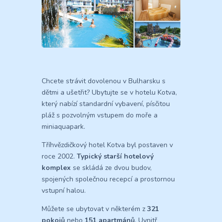
Chcete strávit dovolenou v Bulharsku s
dětmi a ušetřit? Ubytujte se v hotelu Kotva,
který nabízí standardní vybavení, písčitou
pláž s pozvolným vstupem do moře a
miniaquapark.
Tříhvězdičkový hotel Kotva byl postaven v
roce 2002.
Typický starší hotelový
komplex
se skládá ze dvou budov,
spojených společnou recepcí a prostornou
vstupní halou.
Můžete se ubytovat v některém z
321
pokojů
nebo
151 apartmánů
. Uvnitř