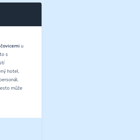
čovicemi
u
to s
tí
ný hotel.
personál.
přesto může