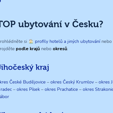
TOP ubytování v Česku?
rohlédněte si
profily hotelů a jiných ubytování
nebo s
rojděte
podle krajů
nebo
okresů
.
Jihočeský kraj
kres České Budějovice
–
okres Český Krumlov
–
okres J
radec
–
okres Písek
–
okres Prachatice
–
okres Strakoni
ábor