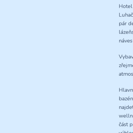
Hotel
Luhač
pár d
lázeň
náves
Vybav
zřejm
atmos
Hlavn
bazén
najde
welln
část 
výhle