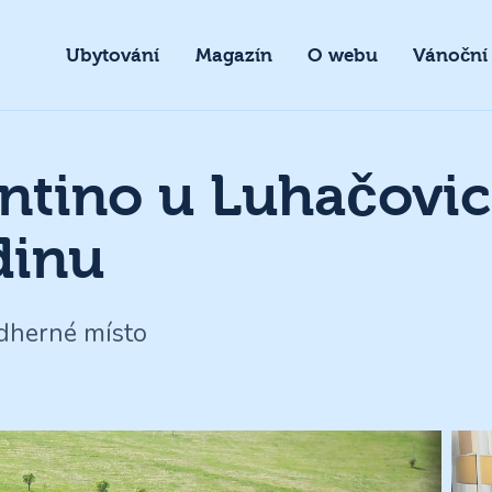
Ubytování
Magazín
O webu
Vánoční
ntino u Luhačovic
dinu
ádherné místo