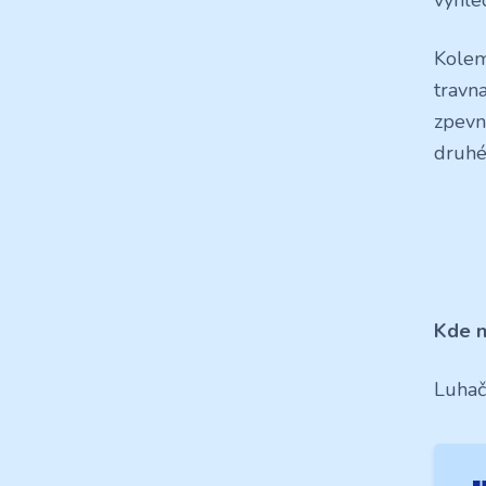
Kolem
travna
zpevn
druhé
Kde n
Luhač