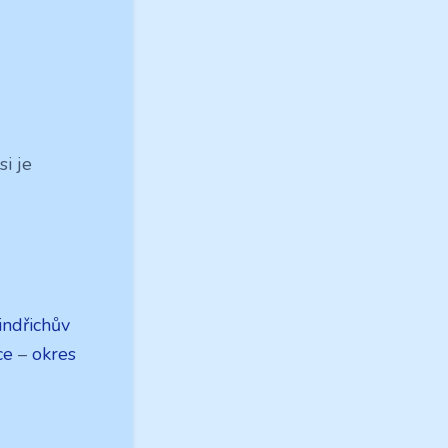
i je
indřichův
ce
–
okres