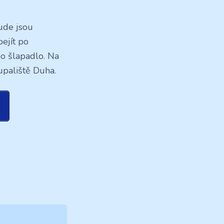
ude jsou
bejít po
bo šlapadlo. Na
upaliště Duha.