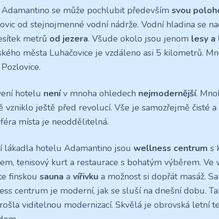
 Adamantino se může pochlubit především
svou poloh
ovic od stejnojmenné vodní nádrže. Vodní hladina se n
esítek metrů
od jezera
. Všude okolo jsou jenom
lesy a
ského města Luhačovice je vzdáleno asi 5 kilometrů. Mn
 Pozlovice.
ení hotelu
není
v mnoha ohledech
nejmodernější
. Mno
ě vzniklo ještě před revolucí. Vše je samozřejmě čisté a
féra místa je neoddělitelná.
í lákadla hotelu Adamantino jsou
wellness centrum
s 
em, tenisový kurt a restaurace s bohatým výběrem. Ve 
te finskou
sauna
a
vířivku
a možnost si dopřát masáž. 
ess centrum je moderní, jak se sluší na dnešní dobu. Ta
prošla viditelnou modernizací. Skvělá je obrovská letní 
dem.