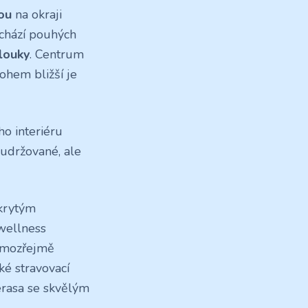
ou
na okraji
achází pouhých
 louky
. Centrum
ohem bližší je
ho interiéru
 udržované, ale
krytým
wellness
Samozřejmě
ké stravovací
terasa se skvělým