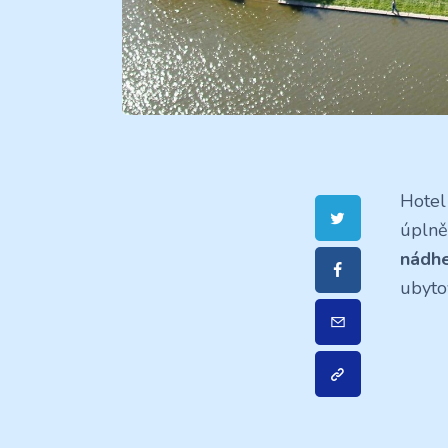
Hotel
úplně
nádh
ubyto