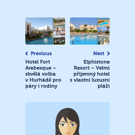
Navigace
pro
příspěvek
Previous
Next
Hotel Fort
Elphistone
Arabesque –
Resort – Velmi
skvělá volba
příjemný hotel
v Hurhádě pro
s vlastní luxusní
páry i rodiny
pláží