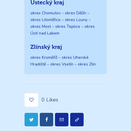
Ústecký kraj
okres Chomutov
–
okres Děčín
–
okres Litoměřice
–
okres Louny
–
okres Most
–
okres Teplice
–
okres
Ústí nad Labem
Zlínský kraj
okres Kroměříž
–
okres Uherské
Hradiště
–
okres Vsetín
–
okres Zlín
0
Likes